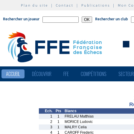
Plan du site
|
Contact
|
Publications
|
Mon C
Rechercher un joueur
Rechercher un club
ACCUEIL
DÉCOUVRIR
FFE
COMPÉTITIONS
SECTEU
R
Ech.
Pts
Blancs
1
1
FRELAU Matthias
2
1
MORICE Ludovic
3
1
MALRY Celia
4
1
CAROFF Frederic