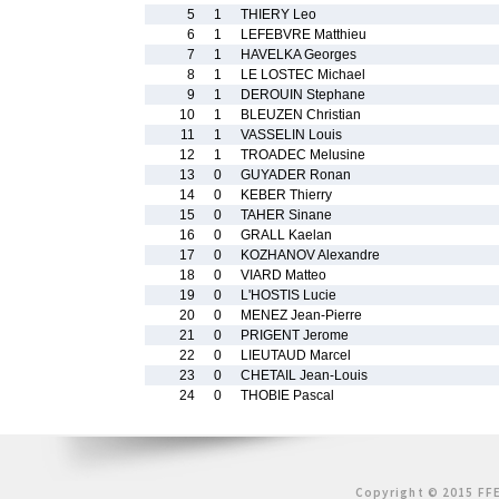
5
1
THIERY Leo
6
1
LEFEBVRE Matthieu
7
1
HAVELKA Georges
8
1
LE LOSTEC Michael
9
1
DEROUIN Stephane
10
1
BLEUZEN Christian
11
1
VASSELIN Louis
12
1
TROADEC Melusine
13
0
GUYADER Ronan
14
0
KEBER Thierry
15
0
TAHER Sinane
16
0
GRALL Kaelan
17
0
KOZHANOV Alexandre
18
0
VIARD Matteo
19
0
L'HOSTIS Lucie
20
0
MENEZ Jean-Pierre
21
0
PRIGENT Jerome
22
0
LIEUTAUD Marcel
23
0
CHETAIL Jean-Louis
24
0
THOBIE Pascal
Copyright © 2015 FFE