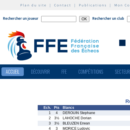
Plan du site
|
Contact
|
Publications
|
Mon C
Rechercher un joueur
Rechercher un club
ACCUEIL
DÉCOUVRIR
FFE
COMPÉTITIONS
SECTEU
R
Ech.
Pts
Blancs
1
4
DEROUIN Stephane
2
3½
LAHOCHE Dorian
3
3½
BLEUZEN Erwan
4
3
MORICE Ludovic