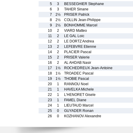
5
3
BESSEGHIER Stephane
6
3
TAHER Sinane
7
2½
PRISER Patrick
8
2½
COLLIN Jean-Philippe
9
2½
BONHOMME Marcel
10
2
VIARD Matteo
11
2
LE GAL Loic
12
2
LE DORTZ Andrea
13
2
LEFEBVRE Etienne
14
2
PLACIER Pascal
15
2
PRISER Valerie
16
2
AL AHDAB Nasir
17
1½
ROCHEDREUX Jean-Antoine
18
1½
TROADEC Pascal
19
1½
THOBIE Pascal
20
1
RANNOU Noel
21
1
HAVELKA Michele
22
1
L'HENORET Gisele
23
1
FAMEL Diane
24
1
LIEUTAUD Marcel
25
0
GUYADER Ronan
26
0
KOZHANOV Alexandre