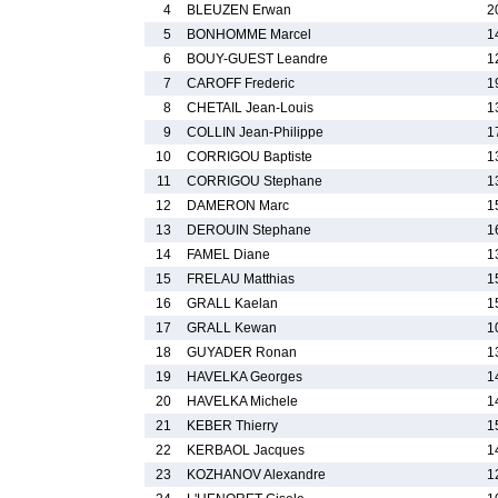
4
BLEUZEN Erwan
2
5
BONHOMME Marcel
1
6
BOUY-GUEST Leandre
1
7
CAROFF Frederic
1
8
CHETAIL Jean-Louis
1
9
COLLIN Jean-Philippe
1
10
CORRIGOU Baptiste
1
11
CORRIGOU Stephane
1
12
DAMERON Marc
1
13
DEROUIN Stephane
1
14
FAMEL Diane
1
15
FRELAU Matthias
1
16
GRALL Kaelan
1
17
GRALL Kewan
1
18
GUYADER Ronan
1
19
HAVELKA Georges
1
20
HAVELKA Michele
1
21
KEBER Thierry
1
22
KERBAOL Jacques
1
23
KOZHANOV Alexandre
1