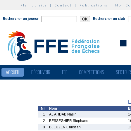
Plan du site
|
Contact
|
Publications
|
Mon C
Rechercher un joueur
Rechercher un club
ACCUEIL
DÉCOUVRIR
FFE
COMPÉTITIONS
SECTEU
L
Nr
Nom
E
1
AL AHDAB Nasir
1
2
BESSEGHIER Stephane
1
3
BLEUZEN Christian
1