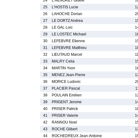
24
L'HENORET Gisele
1
25
L'HOSTIS Lucie
1
26
LAHOCHE Dorian
2
27
LE DORTZ Andrea
1
28
LE GAL Loic
1
29
LE LOSTEC Michael
1
30
LEFEBVRE Etienne
1
31
LEFEBVRE Matthieu
1
32
LIEUTAUD Marcel
1
33
MALRY Celia
1
34
MARTIN Yvon
1
35
MENEZ Jean-Pierre
1
36
MORICE Ludovic
2
37
PLACIER Pascal
1
38
POULAIN Emilien
1
39
PRIGENT Jerome
1
40
PRISER Patrick
1
41
PRISER Valerie
1
42
RANNOU Noel
1
43
ROCHE Gilbert
1
44
ROCHEDREUX Jean-Antoine
1