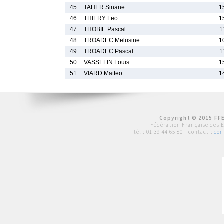
45
TAHER Sinane
1
46
THIERY Leo
1
47
THOBIE Pascal
1
48
TROADEC Melusine
1
49
TROADEC Pascal
1
50
VASSELIN Louis
1
51
VIARD Matteo
1
Copyright © 2015 FFE
Fédération Française des 
tél :
01 39 44 65 80
| contact :
con