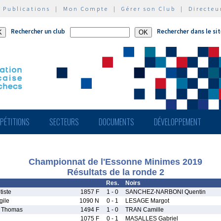
|
Publications
|
Mon Compte
|
Gérer son Club
|
Directeu
Rechercher un club
Rechercher dans le si
PÉTITIONS
SECTEURS
DOCUMENTS
DÉVELOPPEMENT
Championnat de l'Essonne Minimes 2019
Résultats de la ronde 2
Res.
Noirs
iste
1857 F
1 - 0
SANCHEZ-NARBONI Quentin
ile
1090 N
0 - 1
LESAGE Margot
 Thomas
1494 F
1 - 0
TRAN Camille
1075 F
0 - 1
MASALLES Gabriel