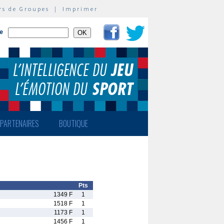
rs de Groupes
|
Imprimer
te
PARTENAIRES
BOUTIQUE
Pts
1349 F
1
1518 F
1
1173 F
1
1456 F
1