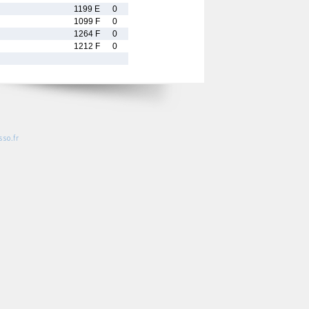
1199 E
0
1099 F
0
1264 F
0
1212 F
0
so.fr