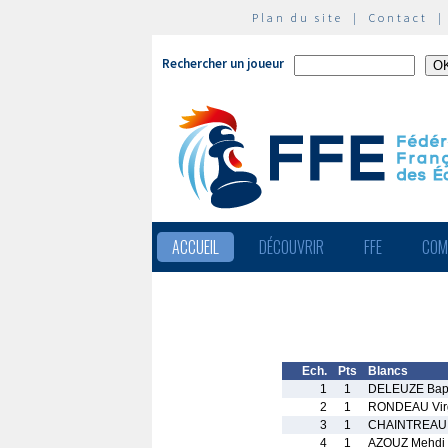
Plan du site
|
Contact
Rechercher un joueur
ACCUEIL
DÉCOUVRIR
FFE
COM
Ech.
Pts
Blancs
1
1
DELEUZE Bapt
2
1
RONDEAU Virg
3
1
CHAINTREAU
4
1
AZOUZ Mehdi