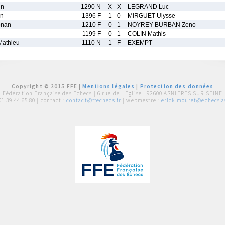
in
1290 N
X - X
LEGRAND Luc
an
1396 F
1 - 0
MIRGUET Ulysse
onan
1210 F
0 - 1
NOYREY-BURBAN Zeno
1199 F
0 - 1
COLIN Mathis
athieu
1110 N
1 - F
EXEMPT
Copyright © 2015 FFE |
Mentions légales
|
Protection des données
Fédération Française des Echecs |
6 rue de l'Eglise | 92600 ASNIERES SUR SEINE
01 39 44 65 80
| contact :
contact@ffechecs.fr
| webmestre :
erick.mouret@echecs.as