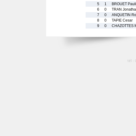
5
1
BROUET Paul
6
0
TRAN Jonath
7
0
ANQUETIN R
8
0
TAPIE Cesar
9
0
CHAZOTTES M
tél :