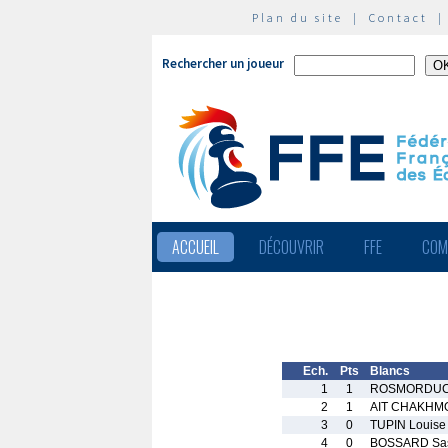
Plan du site
|
Contact
Rechercher un joueur
ACCUEIL
DÉCOUVRIR
FFE
COM
Ech.
Pts
Blancs
1
1
ROSMORDUC 
2
1
AIT CHAKHMO
3
0
TUPIN Louise
4
0
BOSSARD Sa