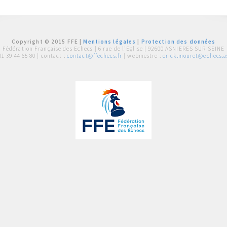
Copyright © 2015 FFE |
Mentions légales
|
Protection des données
Fédération Française des Echecs |
6 rue de l'Eglise | 92600 ASNIERES SUR SEINE
01 39 44 65 80
| contact :
contact@ffechecs.fr
| webmestre :
erick.mouret@echecs.as