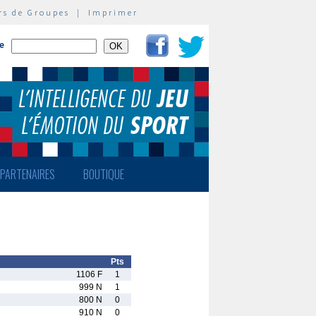
rs de Groupes
|
Imprimer
te
PARTENAIRES
BOUTIQUE
Pts
1106 F
1
999 N
1
800 N
0
910 N
0