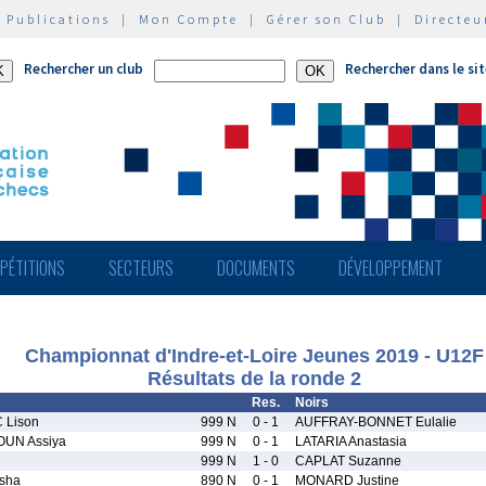
|
Publications
|
Mon Compte
|
Gérer son Club
|
Directeu
Rechercher un club
Rechercher dans le si
PÉTITIONS
SECTEURS
DOCUMENTS
DÉVELOPPEMENT
Championnat d'Indre-et-Loire Jeunes 2019 - U12F
Résultats de la ronde 2
Res.
Noirs
Lison
999 N
0 - 1
AUFFRAY-BONNET Eulalie
UN Assiya
999 N
0 - 1
LATARIA Anastasia
999 N
1 - 0
CAPLAT Suzanne
sha
890 N
0 - 1
MONARD Justine