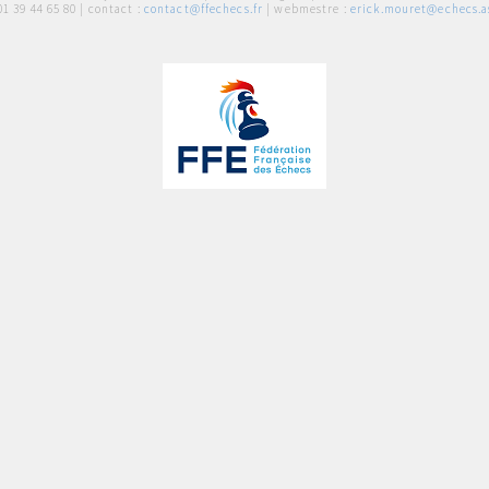
01 39 44 65 80
| contact :
contact@ffechecs.fr
| webmestre :
erick.mouret@echecs.as