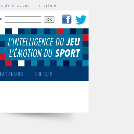
rs de Groupes
|
Imprimer
te
PARTENAIRES
BOUTIQUE