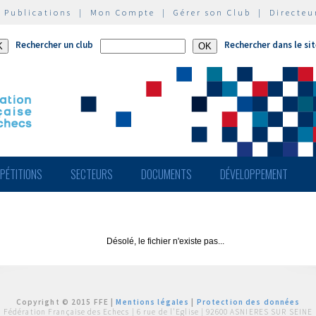
|
Publications
|
Mon Compte
|
Gérer son Club
|
Directeu
Rechercher un club
Rechercher dans le si
PÉTITIONS
SECTEURS
DOCUMENTS
DÉVELOPPEMENT
Désolé, le fichier n'existe pas...
Copyright © 2015 FFE |
Mentions légales
|
Protection des données
Fédération Française des Echecs |
6 rue de l'Eglise | 92600 ASNIERES SUR SEINE