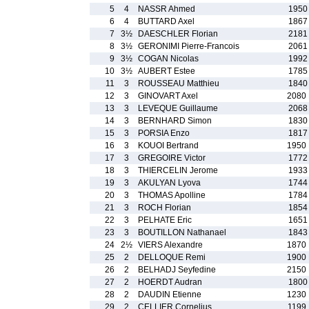
5
4
NASSR Ahmed
1950
6
4
BUTTARD Axel
1867
7
3½
DAESCHLER Florian
2181
8
3½
GERONIMI Pierre-Francois
2061
9
3½
COGAN Nicolas
1992
10
3½
AUBERT Estee
1785
11
3
ROUSSEAU Matthieu
1840
12
3
GINOVART Axel
2080
13
3
LEVEQUE Guillaume
2068
14
3
BERNHARD Simon
1830
15
3
PORSIA Enzo
1817
16
3
KOUOI Bertrand
1950
17
3
GREGOIRE Victor
1772
18
3
THIERCELIN Jerome
1933
19
3
AKULYAN Lyova
1744
20
3
THOMAS Apolline
1784
21
3
ROCH Florian
1854
22
3
PELHATE Eric
1651
23
3
BOUTILLON Nathanael
1843
24
2½
VIERS Alexandre
1870
25
2
DELLOQUE Remi
1900
26
2
BELHADJ Seyfedine
2150
27
2
HOERDT Audran
1800
28
2
DAUDIN Etienne
1230
29
2
CELLIER Cornelius
1199