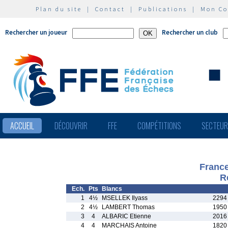
Plan du site
|
Contact
|
Publications
|
Mon C
Rechercher un joueur
Rechercher un club
ACCUEIL
DÉCOUVRIR
FFE
COMPÉTITIONS
SECTEU
France
R
Ech.
Pts
Blancs
1
4½
MSELLEK Ilyass
2294
2
4½
LAMBERT Thomas
1950
3
4
ALBARIC Etienne
2016
4
4
MARCHAIS Antoine
1820