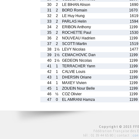
30
2
LE BIHAN Alison
1690
31
2
BORD Romain
1670
32
2
LE Huy Hung
1619
33
2
PARLAS Helin
1594
34
2
ERIBON Anthony
1199
35
2
ROCHETTE Paul
1530
36
2
NOUVEAU Hadrien
1199
37
2
SCOTTI Martin
1519
38
1½
LEVY Nicolas
1477
39
1½
CEMACHOVIC Dan
1199
40
1½
GEDEON Nicolas
1199
41
1
TERRACHER Yann
1199
42
1
CALVIE Louis
1199
43
1
DHERSIN Oriane
1199
44
1
MAXEY Vivien
1199
45
1
ZOUEIN Nour Belle
1199
46
½
COZ Olivier
1199
47
0
EL AMRANI Hamza
1199
Copyright © 2015 FFE
Fédération Française des 
tél :
01 39 44 65 80
| contact :
con