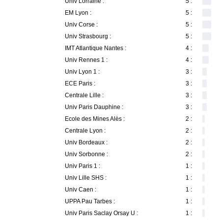
Univ Lorraine :
5 :
EM Lyon :
5 :
Univ Corse :
5 :
Univ Strasbourg :
5 :
IMT Atlantique Nantes :
4 :
Univ Rennes 1 :
4 :
Univ Lyon 1 :
3 :
ECE Paris :
3 :
Centrale Lille :
3 :
Univ Paris Dauphine :
3 :
Ecole des Mines Alès :
2 :
Centrale Lyon :
2 :
Univ Bordeaux :
2 :
Univ Sorbonne :
2 :
Univ Paris 1 :
1 :
Univ Lille SHS :
1 :
Univ Caen :
1 :
UPPA Pau Tarbes :
1 :
Univ Paris Saclay Orsay U :
1 :