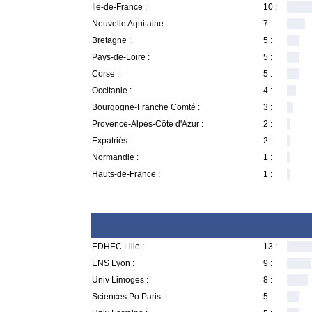
Ile-de-France :
10 :
Nouvelle Aquitaine :
7 :
Bretagne :
5 :
Pays-de-Loire :
5 :
Corse :
5 :
Occitanie :
4 :
Bourgogne-Franche Comté :
3 :
Provence-Alpes-Côte d'Azur :
2 :
Expatriés :
2 :
Normandie :
1 :
Hauts-de-France :
1 :
EDHEC Lille :
13 :
ENS Lyon :
9 :
Univ Limoges :
8 :
Sciences Po Paris :
5 :