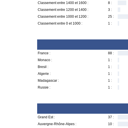
Classement entre 1400 et 1600 :
8 :
Classement entre 1200 et 1400 :
3 :
Classement entre 1000 et 1200 :
25 :
Classement entre 0 et 1000 :
1 :
France :
88 :
Monaco :
1 :
Bresil :
1 :
Algerie :
1 :
Madagascar :
1 :
Russie :
1 :
Grand Est :
37 :
Auvergne-Rhône-Alpes :
10 :