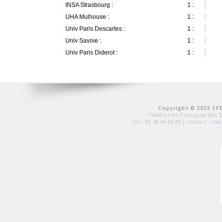
INSA Strasbourg :
1 :
UHA Mulhouse :
1 :
Univ Paris Descartes :
1 :
Univ Savoie :
1 :
Univ Paris Diderot :
1 :
Copyright © 2015 FFE
Fédération Française des 
tél :
01 39 44 65 80
| contact :
con