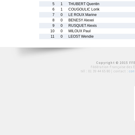
5
1
THUBERT Quentin
6
1
COUGOULIC Lorik
7
0
LE ROUX Marine
8
0
BENESY Alexei
9
0
RUSQUET Alexis
10
0
MILOUX Paul
11
0
LEOST Wendie
Copyright © 2015 FFE
Fédération Française des 
tél :
01 39 44 65 80
| contact :
con