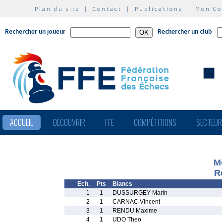
Plan du site
|
Contact
|
Publications
|
Mon C
Rechercher un joueur
Rechercher un club
ACCUEIL
DÉCOUVRIR
FFE
COMPÉTITIONS
SECTEU
M
R
Ech.
Pts
Blancs
1
1
DUSSURGEY Marin
2
1
CARNAC Vincent
3
1
RENDU Maxime
4
1
UDO Theo