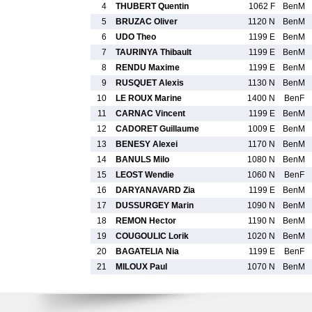
4
THUBERT Quentin
1062 F
BenM
5
BRUZAC Oliver
1120 N
BenM
6
UDO Theo
1199 E
BenM
7
TAURINYA Thibault
1199 E
BenM
8
RENDU Maxime
1199 E
BenM
9
RUSQUET Alexis
1130 N
BenM
10
LE ROUX Marine
1400 N
BenF
11
CARNAC Vincent
1199 E
BenM
12
CADORET Guillaume
1009 E
BenM
13
BENESY Alexei
1170 N
BenM
14
BANULS Milo
1080 N
BenM
15
LEOST Wendie
1060 N
BenF
16
DARYANAVARD Zia
1199 E
BenM
17
DUSSURGEY Marin
1090 N
BenM
18
REMON Hector
1190 N
BenM
19
COUGOULIC Lorik
1020 N
BenM
20
BAGATELIA Nia
1199 E
BenF
21
MILOUX Paul
1070 N
BenM