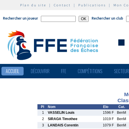
Plan du site
|
Contact
|
Publications
|
Mon C
Rechercher un joueur
Rechercher un club
ACCUEIL
DÉCOUVRIR
FFE
COMPÉTITIONS
SECTEU
M
Clas
Pl
Nom
Elo
Cat.
1
VASSELIN Louis
1596 F
BenM
2
SIRAGA Timothee
1019 F
BenM
3
LANDAIS Corentin
1079 F
BenM