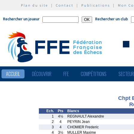
Plan du site
|
Contact
|
Publications
|
Mon C
Rechercher un joueur
Rechercher un club
ACCUEIL
DÉCOUVRIR
FFE
COMPÉTITIONS
SECTEU
Chpt 
R
Ech.
Pts
Blancs
1
4½
REGNAULT Alexandre
2
4
PEYRIN Jean
3
4
CHOMIER Frederic
4
3½
MULLER Maxime