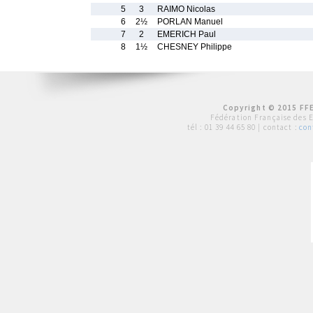
5
3
RAIMO Nicolas
6
2½
PORLAN Manuel
7
2
EMERICH Paul
8
1½
CHESNEY Philippe
Copyright © 2015 FFE
Fédération Française des 
tél :
01 39 44 65 80
| contact :
con