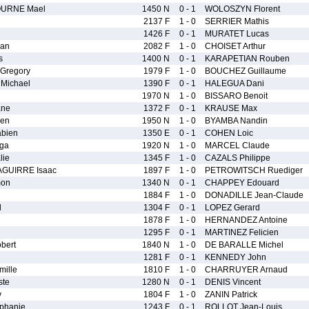
URNE Mael
1450 N
0 - 1
WOLOSZYN Florent
2137 F
1 - 0
SERRIER Mathis
1426 F
0 - 1
MURATET Lucas
ian
2082 F
1 - 0
CHOISET Arthur
s
1400 N
0 - 1
KARAPETIAN Rouben
regory
1979 F
1 - 0
BOUCHEZ Guillaume
Michael
1390 F
0 - 1
HALEGUA Dani
1970 N
1 - 0
BISSARO Benoit
ane
1372 F
0 - 1
KRAUSE Max
ien
1950 N
1 - 0
BYAMBA Nandin
bien
1350 E
0 - 1
COHEN Loic
lga
1920 N
1 - 0
MARCEL Claude
lie
1345 F
1 - 0
CAZALS Philippe
GUIRRE Isaac
1897 F
1 - 0
PETROWITSCH Ruediger
on
1340 N
0 - 1
CHAPPEY Edouard
1884 F
1 - 0
DONADILLE Jean-Claude
l
1304 F
0 - 1
LOPEZ Gerard
1878 F
1 - 0
HERNANDEZ Antoine
1295 F
0 - 1
MARTINEZ Felicien
bert
1840 N
1 - 0
DE BARALLE Michel
1281 F
0 - 1
KENNEDY John
ille
1810 F
1 - 0
CHARRUYER Arnaud
ste
1280 N
0 - 1
DENIS Vincent
y
1804 F
1 - 0
ZANIN Patrick
phanie
1243 F
0 - 1
ROLLOT Jean-Louis