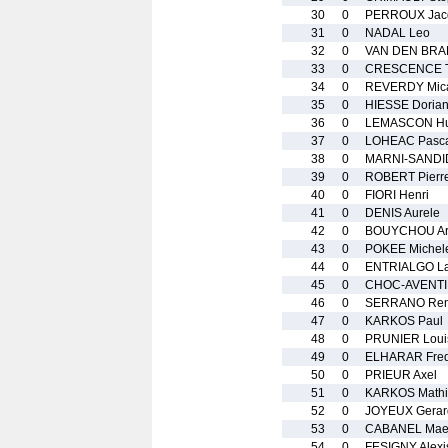
30
0
PERROUX Jac
31
0
NADAL Leo
32
0
VAN DEN BRA
33
0
CRESCENCE 
34
0
REVERDY Mica
35
0
HIESSE Doria
36
0
LEMASCON H
37
0
LOHEAC Pasc
38
0
MARNI-SANDID
39
0
ROBERT Pierr
40
0
FIORI Henri
41
0
DENIS Aurele
42
0
BOUYCHOU A
43
0
POKEE Michel
44
0
ENTRIALGO La
45
0
CHOC-AVENTIN
46
0
SERRANO Re
47
0
KARKOS Paul
48
0
PRUNIER Loui
49
0
ELHARAR Fred
50
0
PRIEUR Axel
51
0
KARKOS Math
52
0
JOYEUX Gerar
53
0
CABANEL Mae
54
0
FESIGNY Alexi