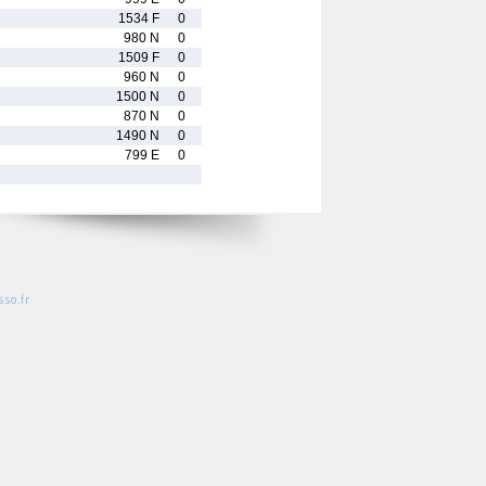
1534 F
0
980 N
0
1509 F
0
960 N
0
1500 N
0
870 N
0
1490 N
0
799 E
0
so.fr