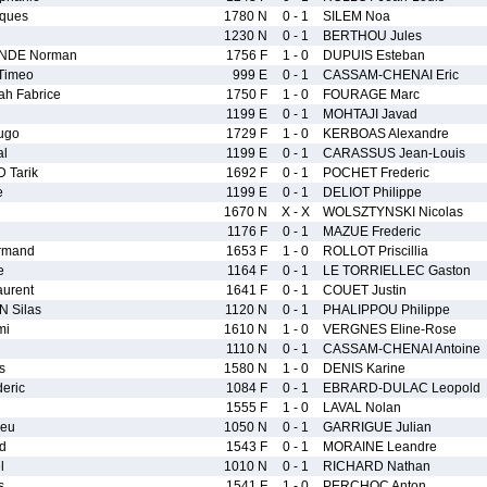
ques
1780 N
0 - 1
SILEM Noa
1230 N
0 - 1
BERTHOU Jules
NDE Norman
1756 F
1 - 0
DUPUIS Esteban
Timeo
999 E
0 - 1
CASSAM-CHENAI Eric
h Fabrice
1750 F
1 - 0
FOURAGE Marc
n
1199 E
0 - 1
MOHTAJI Javad
ugo
1729 F
1 - 0
KERBOAS Alexandre
al
1199 E
0 - 1
CARASSUS Jean-Louis
 Tarik
1692 F
0 - 1
POCHET Frederic
e
1199 E
0 - 1
DELIOT Philippe
1670 N
X - X
WOLSZTYNSKI Nicolas
1176 F
0 - 1
MAZUE Frederic
rmand
1653 F
1 - 0
ROLLOT Priscillia
e
1164 F
0 - 1
LE TORRIELLEC Gaston
urent
1641 F
0 - 1
COUET Justin
 Silas
1120 N
0 - 1
PHALIPPOU Philippe
mi
1610 N
1 - 0
VERGNES Eline-Rose
1110 N
0 - 1
CASSAM-CHENAI Antoine
s
1580 N
1 - 0
DENIS Karine
eric
1084 F
0 - 1
EBRARD-DULAC Leopold
1555 F
1 - 0
LAVAL Nolan
ieu
1050 N
0 - 1
GARRIGUE Julian
d
1543 F
0 - 1
MORAINE Leandre
l
1010 N
0 - 1
RICHARD Nathan
s
1541 F
1 - 0
PERCHOC Anton