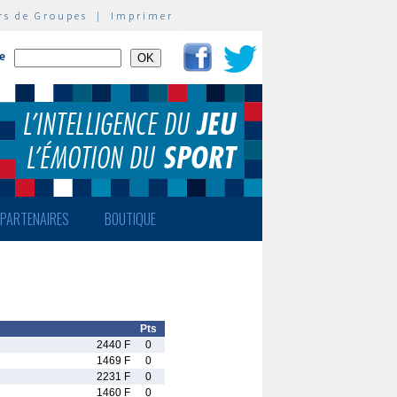
rs de Groupes
|
Imprimer
te
PARTENAIRES
BOUTIQUE
Pts
2440 F
0
1469 F
0
2231 F
0
1460 F
0