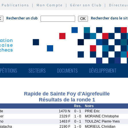
|
Publications
|
Mon Compte
|
Gérer son Club
|
Directeu
Rechercher un club
Rechercher dans le si
PÉTITIONS
SECTEURS
DOCUMENTS
DÉVELOPPEMENT
Rapide de Sainte Foy d'Aigrefeuille
Résultats de la ronde 1
Res.
Noirs
de
1470 N
0 - 1
PRIE Eric
er
2329 F
1 - 0
MORAINE Christophe
no
1463 F
0 - 1
TOULZAC Pierre-Yves
atacha
2190 F
1 - 0
MORIEUL Christian