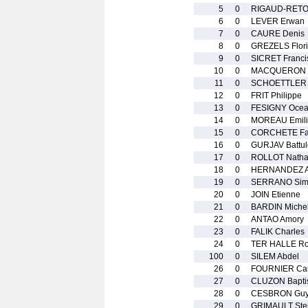
5
0
RIGAUD-RETO
6
0
LEVER Erwan
7
0
CAURE Denis
8
0
GREZELS Flor
9
0
SICRET Franci
10
0
MACQUERON G
11
0
SCHOETTLER 
12
0
FRIT Philippe
13
0
FESIGNY Oce
14
0
MOREAU Emil
15
0
CORCHETE Fa
16
0
GURJAV Battu
17
0
ROLLOT Natha
18
0
HERNANDEZ A
19
0
SERRANO Sim
20
0
JOIN Etienne
21
0
BARDIN Miche
22
0
ANTAO Amory
23
0
FALIK Charles
24
0
TER HALLE Ro
100
0
SILEM Abdel
26
0
FOURNIER Cam
27
0
CLUZON Bapti
28
0
CESBRON Gu
29
0
GRIMAULT Ste