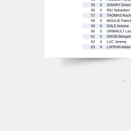
55
0
SAVARY Emeri
56
0
RIU Sebastien
57
0
THOMAS Rach
58
0
MOULIE Patric
59
0
SOLE Antoine
60
0
GRIMAULT Le
61
0
DIXON Benjam
62
0
LUC Jeremy
63
0
LAFRAN Aidan
tél :