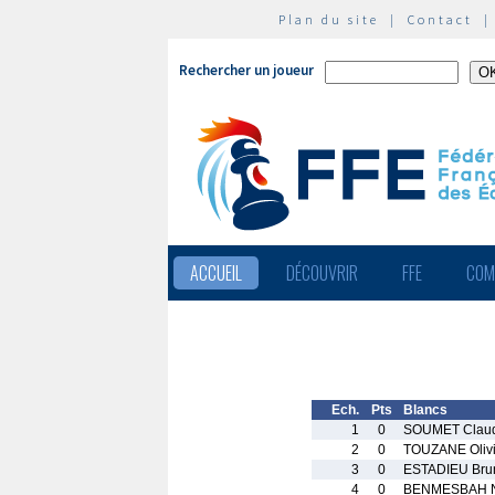
Plan du site
|
Contact
Rechercher un joueur
ACCUEIL
DÉCOUVRIR
FFE
COM
Ech.
Pts
Blancs
1
0
SOUMET Clau
2
0
TOUZANE Olivi
3
0
ESTADIEU Bru
4
0
BENMESBAH N