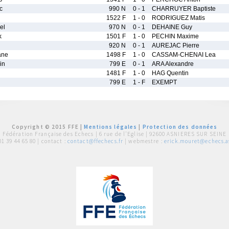
c
990 N
0 - 1
CHARRUYER Baptiste
1522 F
1 - 0
RODRIGUEZ Matis
el
970 N
0 - 1
DEHAINE Guy
k
1501 F
1 - 0
PECHIN Maxime
920 N
0 - 1
AUREJAC Pierre
ane
1498 F
1 - 0
CASSAM-CHENAI Lea
in
799 E
0 - 1
ARA Alexandre
1481 F
1 - 0
HAG Quentin
799 E
1 - F
EXEMPT
Copyright © 2015 FFE |
Mentions légales
|
Protection des données
Fédération Française des Echecs |
6 rue de l'Eglise | 92600 ASNIERES SUR SEINE
01 39 44 65 80
| contact :
contact@ffechecs.fr
| webmestre :
erick.mouret@echecs.as