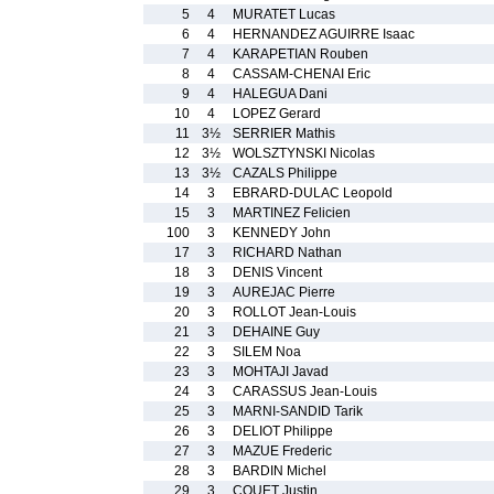
5
4
MURATET Lucas
6
4
HERNANDEZ AGUIRRE Isaac
7
4
KARAPETIAN Rouben
8
4
CASSAM-CHENAI Eric
9
4
HALEGUA Dani
10
4
LOPEZ Gerard
11
3½
SERRIER Mathis
12
3½
WOLSZTYNSKI Nicolas
13
3½
CAZALS Philippe
14
3
EBRARD-DULAC Leopold
15
3
MARTINEZ Felicien
100
3
KENNEDY John
17
3
RICHARD Nathan
18
3
DENIS Vincent
19
3
AUREJAC Pierre
20
3
ROLLOT Jean-Louis
21
3
DEHAINE Guy
22
3
SILEM Noa
23
3
MOHTAJI Javad
24
3
CARASSUS Jean-Louis
25
3
MARNI-SANDID Tarik
26
3
DELIOT Philippe
27
3
MAZUE Frederic
28
3
BARDIN Michel
29
3
COUET Justin