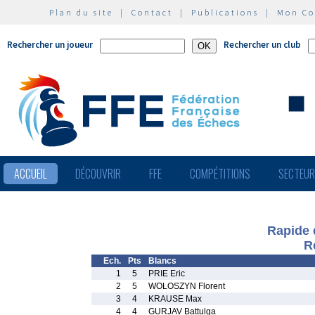
Plan du site
|
Contact
|
Publications
|
Mon C
Rechercher un joueur
Rechercher un club
ACCUEIL
DÉCOUVRIR
FFE
COMPÉTITIONS
SECTEU
Rapide 
R
Ech.
Pts
Blancs
1
5
PRIE Eric
2
5
WOLOSZYN Florent
3
4
KRAUSE Max
4
4
GURJAV Battulga