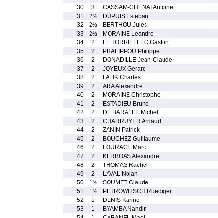
30
3
CASSAM-CHENAI Antoine
31
2½
DUPUIS Esteban
32
2½
BERTHOU Jules
33
2½
MORAINE Leandre
34
2
LE TORRIELLEC Gaston
35
2
PHALIPPOU Philippe
36
2
DONADILLE Jean-Claude
37
2
JOYEUX Gerard
38
2
FALIK Charles
39
2
ARA Alexandre
40
2
MORAINE Christophe
41
2
ESTADIEU Bruno
42
2
DE BARALLE Michel
43
2
CHARRUYER Arnaud
44
2
ZANIN Patrick
45
2
BOUCHEZ Guillaume
46
2
FOURAGE Marc
47
2
KERBOAS Alexandre
48
2
THOMAS Rachel
49
2
LAVAL Nolan
50
1½
SOUMET Claude
51
1½
PETROWITSCH Ruediger
52
1
DENIS Karine
53
1
BYAMBA Nandin
54
1
CABANEL Mael