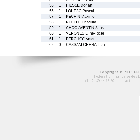
55
1
HIESSE Dorian
56
1
LOHEAC Pascal
57
1
PECHIN Maxime
58
1
ROLLOT Priscillia
59
1
CHOC-AVENTIN Silas
60
1
VERGNES Eline-Rose
61
1
PERCHOC Anton
62
0
CASSAM-CHENAI Lea
Copyright © 2015 FFE
Fédération Française des 
tél :
01 39 44 65 80
| contact :
con