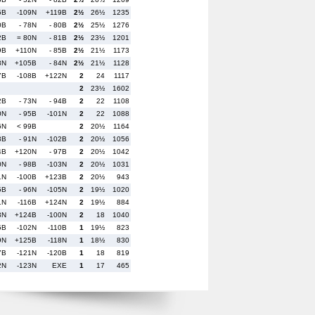
5B
-109N
+119B
2½
26½
1235
0B
- 78N
- 80B
2½
25½
1276
2B
= 80N
- 81B
2½
23½
1201
9B
+110N
- 85B
2½
21½
1173
8N
+105B
- 84N
2½
21½
1128
7B
-108B
+122N
2
24
1117
2
23½
1602
2B
- 73N
- 94B
2
22
1108
0N
- 95B
-101N
2
22
1088
6N
< 99B
2
20½
1164
3B
- 91N
-102B
2
20½
1056
4B
+120N
- 97B
2
20½
1042
0N
- 98B
-103N
2
20½
1031
1N
-100B
+123B
2
20½
943
5B
- 96N
-105N
2
19½
1020
1N
-116B
+124N
2
19½
884
3N
+124B
-100N
2
18
1040
5B
-102N
-110B
1
19½
823
9N
+125B
-118N
1
18½
830
7B
-121N
-120B
1
18
819
2N
-123N
EXE
1
17
465