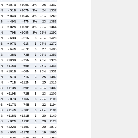
3N
=107B
+106N
3½
25
1347
6N
- 51B
+107N
3½
24
1337
9N
= 84B
+104N
3½
23½
1269
2B
= 49N
- 47N
3½
23
1383
8B
= 82N
+109B
3½
22½
1364
5N
- 79B
+108N
3½
21½
1292
3N
- 63B
- 51N
3
28½
1428
9B
+ 97N
- 61N
3
27½
1272
4N
- 64N
- 67B
3
27
1405
2B
- 38N
- 73B
3
26½
1353
9B
+103B
- 75N
3
25½
1376
9N
+115B
- 65B
3
25½
1348
3N
+101B
- 66N
3
25½
1331
5N
- 57B
- 71N
3
25
1382
2N
- 71B
+112N
3
25
1316
4B
+113N
- 69B
3
23½
1302
5N
+119B
- 72B
3
23
1206
4N
- 87B
+116N
3
22½
1198
0B
+117N
- 74B
3
22
1194
3B
>114N
- 70B
3
21½
1104
3B
+118N
+121B
3
20
1140
0B
- 92N
+113B
3
20
1128
2N
+122B
+115N
3
20
1072
1B
- 90N
+117B
3
19
1095
5B
- 52N
- 82B
2½
26½
1269