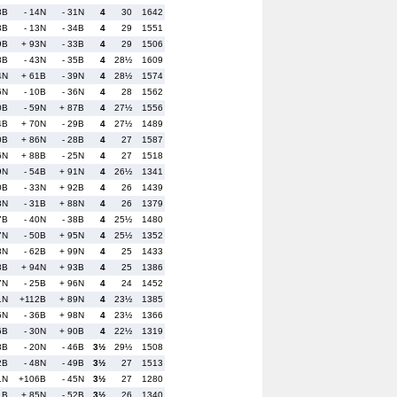
8B
- 14N
- 31N
4
30
1642
3B
- 13N
- 34B
4
29
1551
9B
+ 93N
- 33B
4
29
1506
8B
- 43N
- 35B
4
28½
1609
4N
+ 61B
- 39N
4
28½
1574
6N
- 10B
- 36N
4
28
1562
0B
- 59N
+ 87B
4
27½
1556
4B
+ 70N
- 29B
4
27½
1489
0B
+ 86N
- 28B
4
27
1587
6N
+ 88B
- 25N
4
27
1518
9N
- 54B
+ 91N
4
26½
1341
0B
- 33N
+ 92B
4
26
1439
8N
- 31B
+ 88N
4
26
1379
7B
- 40N
- 38B
4
25½
1480
7N
- 50B
+ 95N
4
25½
1352
8N
- 62B
+ 99N
4
25
1433
8B
+ 94N
+ 93B
4
25
1386
7N
- 25B
+ 96N
4
24
1452
1N
+112B
+ 89N
4
23½
1385
5N
- 36B
+ 98N
4
23½
1366
6B
- 30N
+ 90B
4
22½
1319
8B
- 20N
- 46B
3½
29½
1508
2B
- 48N
- 49B
3½
27
1513
1N
+106B
- 45N
3½
27
1280
1B
+ 85N
- 52B
3½
26
1340