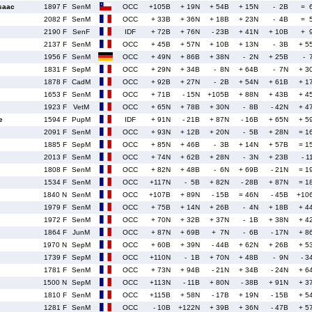
saac
1897 F
SenM
OCC
+105B
+ 19N
+ 54B
+ 15N
- 2B
= 
2082 F
SenM
OCC
+ 33B
+ 36N
+ 18B
+ 23N
- 4B
= 
2190 F
SenF
IDF
+ 72B
+ 76N
- 23B
+ 41N
+ 10B
+ 
2137 F
SenM
OCC
+ 45B
+ 57N
+ 10B
+ 13N
- 3B
+ 5
1956 F
SenM
OCC
+ 49N
+ 86B
+ 38N
- 2N
+ 25B
- 
1831 F
SepM
OCC
+ 29N
+ 34B
- 8N
+ 64B
- 7N
+ 3
1878 F
CadM
OCC
+ 92B
+ 27N
- 2B
+ 54N
+ 61B
+ 1
1653 F
SenM
OCC
+ 71B
- 15N
+105B
+ 88N
+ 43B
+ 4
1923 F
VetM
OCC
+ 65N
+ 78B
+ 30N
- 8B
- 42N
+ 4
e
1594 F
PupM
IDF
+ 91N
- 21B
+ 87N
- 16B
+ 65N
+ 5
2091 F
SenM
OCC
+ 93N
+ 12B
+ 20N
- 5B
+ 28N
= 1
1885 F
SepM
OCC
+ 85N
+ 46B
- 3B
+ 14N
+ 57B
= 1
2013 F
SenM
OCC
+ 74N
+ 62B
+ 28N
- 3N
+ 23B
- 1
1808 F
SenM
OCC
+ 82N
+ 48B
- 6N
+ 69B
- 21N
= 1
1534 F
SenM
OCC
+117N
- 5B
+ 82N
- 28B
+ 87N
= 1
1840 N
SenM
OCC
+107B
+ 89N
- 15B
= 46N
- 45B
+10
1979 F
SenM
OCC
+ 75B
+ 14N
+ 26B
- 4N
+ 18B
+ 4
1972 F
SenM
OCC
+ 70N
+ 32B
+ 37N
- 1B
+ 38N
+ 4
1864 F
JunM
OCC
+ 87N
+ 69B
+ 7N
- 6B
- 17N
+ 8
1970 N
SepM
OCC
+ 60B
+ 39N
- 44B
+ 62N
+ 26B
+ 5
1739 F
SepM
OCC
+110N
- 1B
+ 70N
+ 48B
- 9N
- 3
1781 F
SenM
OCC
+ 73N
+ 94B
- 21N
+ 34B
- 24N
+ 6
1500 N
SepM
OCC
+113N
- 11B
+ 80N
- 38B
+ 91N
+ 3
1810 F
SenM
OCC
+115B
+ 58N
- 17B
+ 19N
- 15B
+ 5
1281 F
SenM
OCC
- 10B
+122N
+ 39B
+ 36N
- 47B
+ 5