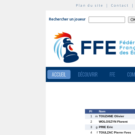
Plan du site
|
Contact
Rechercher un joueur
ACCUEIL
DÉCOUVRIR
FFE
COM
Pl
Nom
1
m
TOUZANE Olivier
2
WOLOSZYN Florent
3
g
PRIE Eric
4
f
TOULZAC Pierre-Yves