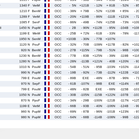
r
1340 F
VetM
OCC
- 5N
+121B
- 12N
= 81B
- 52N
- 8
1210 F
BenM
OCC
- 38N
= 79B
- 52N
+123B
+ 85N
- 2
1289 F
VetM
OCC
- 20N
+119B
- 86N
-111B
+121N
- 7
1085 F
SenF
OCC
- 86N
- 49B
- 74N
+125B
- 73N
=10
l
1450 N
PupM
OCC
- 2B
- 90N
+112B
- 95N
-104B
=10
1199 E
MinM
OCC
- 25B
+ 72N
- 61B
- 33N
- 78N
-11
1950 N
SenM
OCC
+103B
- 30N
- 77B
+107N
1120 N
PouF
OCC
- 32N
- 70B
-109N
+117B
- 82N
+10
920 N
BenM
OCC
- 27B
+115N
- 79B
- 51N
- 98B
+10
1230 N
BenM
OCC
- 77B
- 83B
+125N
- 39N
-119B
+11
1280 N
SenM
OCC
- 28N
-113B
+121N
- 40B
+120N
- 9
1010 N
PouM
OCC
- 54B
- 51N
- 95B
-103N
+102N
-11
990 N
PupM
OCC
- 19B
- 92N
- 73B
-112N
+122B
+11
799 E
PouM
OCC
- 89B
EXE
- 48N
- 87B
- 96N
- 7
970 N
SepF
OCC
- 61B
-107N
- 98B
EXE
+114N
- 6
799 E
PouM
OCC
- 48N
- 82B
EXE
- 68N
-115B
-10
1050 N
PouM
OCC
- 30B
-105N
-115B
+122N
-107B
-10
870 N
PpoF
OCC
- 34N
- 29B
-100N
-121B
-117N
+12
1199 E
VetM
OCC
- 66B
- 93B
- 40N
-106N
-124B
- 9
960 N
PupM
OCC
- 69N
- 87B
- 96N
-101B
+123N
- 9
980 N
PupM
OCC
- 64N
- 68B
-114B
-108N
- 99B
-12