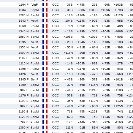
1164 F
VetF
OCC
- 36B
+ 75N
- 27B
- 60N
+103B
- 6
1084 F
SepM
OCC
- 39B
- 88N
+103B
=105N
+ 79B
- 3
1280 N
BenM
OCC
- 18B
+120N
- 19B
- 76N
+112B
- 8
1543 F
VetM
OCC
-104B
+114N
+ 90B
- 53N
- 68B
+ 9
1069 F
PouM
OCC
- 78N
+ 65B
- 69N
+ 94B
- 48N
- 8
1340 N
BenM
OCC
- 16B
+ 99N
- 36B
=104N
-106B
+10
1580 N
SenM
OCC
+108B
- 9N
+107B
= 47N
= 50B
- 2
1295 F
VetM
OCC
- 23B
+124N
- 14B
+118N
- 19B
- 6
1350 N
VetM
OCC
- 55N
+ 81B
+ 66N
- 12B
- 39B
+ 8
1490 N
BenM
OCC
+118N
- 20B
+ 91N
- 42B
- 59N
+ 8
1199 E
SenM
OCC
- 42N
+109B
- 83N
+ 74B
- 34N
- 4
1110 N
PouM
OCC
- 14B
+103N
- 89B
+ 75N
- 27B
- 7
1296 F
PupM
OCC
- 11N
+117B
- 32N
+102B
- 54B
- 8
1426 F
VetM
OCC
- 15B
+123N
- 47B
+ 98N
- 66B
+11
1345 F
SenF
OCC
+ 47B
- 26N
- 57B
- 84N
+101B
- 6
1269 F
SepM
OCC
- 37N
- 56B
+116N
+109B
- 64N
- 7
999 E
BenM
OCC
- 44B
- 31N
+124B
- 63N
+118B
- 7
1176 F
BenM
OCC
- 57B
- 33N
- 72B
+ 99N
- 75B
+12
1199 E
SepM
OCC
- 35N
- 63B
+119N
- 93B
+113N
- 7
999 E
PupM
OCC
- 46N
- 85B
- 65N
- 97B
+125N
+12
1199 E
SepM
OCC
- 76B
- 45N
+122B
- 72N
- 74N
-11
1120 N
BenM
OCC
- 62B
- 60N
- 75B
+124N
- 94N
+12
799 E
PouM
OCC
EXE
- 44N
- 31B
- 92N
-116B
-11
1360 N
SenM
OCC
-111N
- 91B
- 81N
+116B
- 80N
+12
1035 F
PupM
OCC
+ 83N
- 38B
- 34N
= 85B
+109N
- 3