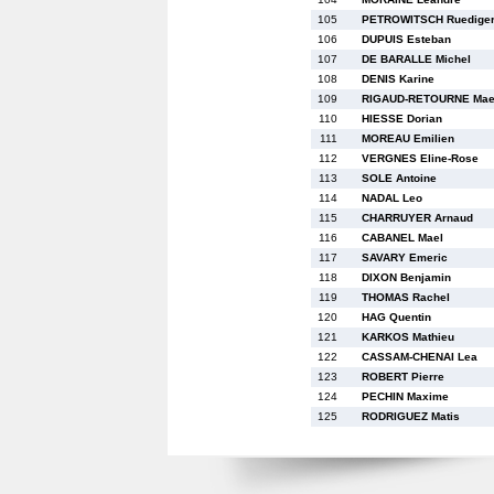
105
PETROWITSCH Ruedige
106
DUPUIS Esteban
107
DE BARALLE Michel
108
DENIS Karine
109
RIGAUD-RETOURNE Mae
110
HIESSE Dorian
111
MOREAU Emilien
112
VERGNES Eline-Rose
113
SOLE Antoine
114
NADAL Leo
115
CHARRUYER Arnaud
116
CABANEL Mael
117
SAVARY Emeric
118
DIXON Benjamin
119
THOMAS Rachel
120
HAG Quentin
121
KARKOS Mathieu
122
CASSAM-CHENAI Lea
123
ROBERT Pierre
124
PECHIN Maxime
125
RODRIGUEZ Matis