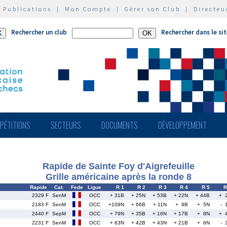
|
Publications
|
Mon Compte
|
Gérer son Club
|
Directeu
Rechercher un club
Rechercher dans le si
PÉTITIONS
SECTEURS
DOCUMENTS
DÉVELOPPEMENT
Rapide de Sainte Foy d'Aigrefeuille
Grille américaine après la ronde 8
Rapide
Cat.
Fede
Ligue
R 1
R 2
R 3
R 4
R 5
R
2329 F
SenM
OCC
+ 31B
+ 25N
+ 53B
+ 22N
+ 44B
+ 
2183 F
SenM
OCC
+109N
+ 66B
+ 11N
+ 9B
+ 5N
- 
2440 F
SepM
OCC
+ 79N
+ 35B
+ 16N
+ 17B
+ 8N
+ 
2231 F
SenM
OCC
+ 63N
+ 42B
+ 43N
+ 21B
+ 6N
- 