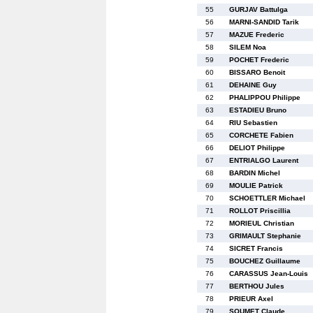
55
GURJAV Battulga
56
MARNI-SANDID Tarik
57
MAZUE Frederic
58
SILEM Noa
59
POCHET Frederic
60
BISSARO Benoit
61
DEHAINE Guy
62
PHALIPPOU Philippe
63
ESTADIEU Bruno
64
RIU Sebastien
65
CORCHETE Fabien
66
DELIOT Philippe
67
ENTRIALGO Laurent
68
BARDIN Michel
69
MOULIE Patrick
70
SCHOETTLER Michael
71
ROLLOT Priscillia
72
MORIEUL Christian
73
GRIMAULT Stephanie
74
SICRET Francis
75
BOUCHEZ Guillaume
76
CARASSUS Jean-Louis
77
BERTHOU Jules
78
PRIEUR Axel
79
SOUMET Claude