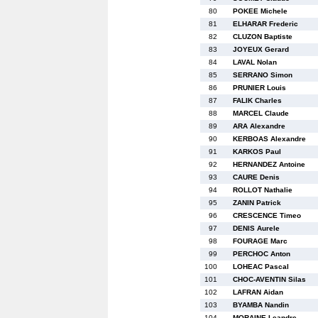
80
POKEE Michele
81
ELHARAR Frederic
82
CLUZON Baptiste
83
JOYEUX Gerard
84
LAVAL Nolan
85
SERRANO Simon
86
PRUNIER Louis
87
FALIK Charles
88
MARCEL Claude
89
ARA Alexandre
90
KERBOAS Alexandre
91
KARKOS Paul
92
HERNANDEZ Antoine
93
CAURE Denis
94
ROLLOT Nathalie
95
ZANIN Patrick
96
CRESCENCE Timeo
97
DENIS Aurele
98
FOURAGE Marc
99
PERCHOC Anton
100
LOHEAC Pascal
101
CHOC-AVENTIN Silas
102
LAFRAN Aidan
103
BYAMBA Nandin
104
MORAINE Leandre