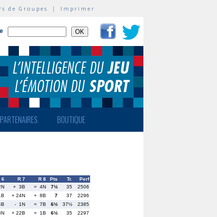
rs de Groupes
|
Imprimer
te
PARTENAIRES
BOUTIQUE
 6
R 7
R 8
Pts
Tr.
Perf
2N
+ 3B
= 4N
7½
35
2506
1B
+ 24N
+ 8B
7
37
2296
4B
- 1N
= 7B
6½
37½
2385
3N
+ 22B
= 1B
6½
35
2297