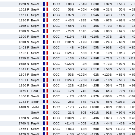
1920 N
SenM
OCC
+ 88B
- 54N
+ 63B
+ 32N
+ 56B
- 
1692 F
SepM
OCC
- 59B
+ 95N
+ 60B
+ 31N
- 55N
+ 3
1661 F
SepM
OCC
+ 97N
- 8B
+ 94N
+ 49B
- 16N
- 2
1236 F
BenM
OCC
+ 40N
- 28B
+ 78N
- 67B
+ 69N
+ 3
1199 E
SepM
OCC
+ 56N
- 37B
- 46N
+ 70B
+ 89B
- 1
1380 N
SenM
OCC
- 24N
+101B
- 56N
+ 80B
+ 62B
+ 6
1509 F
SepM
OCC
+119N
- 43B
+110N
+ 37B
- 11N
- 4
1630 N
SepM
OCC
+101N
- 17N
+ 68B
- 24B
- 60N
+ 9
1463 F
SenM
OCC
- 4B
+ 98N
- 55N
+ 96B
- 40N
+ 8
1522 F
SenM
OCC
+125B
- 53N
+ 71B
- 10N
+ 95B
- 2
1350 E
SenM
OCC
- 13B
- 84N
+ 99B
+ 71N
- 14B
+11
1680 N
SepM
OCC
+123N
- 2N
- 88B
+ 73B
+ 93N
- 6
1641 F
SepM
OCC
- 50B
+ 73N
+ 51B
+ 58N
- 53B
- 6
1304 F
SepM
OCC
- 53B
+125N
- 62N
+120B
+ 83N
+ 6
1501 F
SepM
OCC
+124B
- 23N
+ 84B
- 18N
- 58B
+ 8
1390 F
SenM
OCC
- 22B
+112N
- 25B
- 59N
+ 71B
+ 9
1169 F
PouF
OCC
- 12N
+ 74B
- 64N
- 65B
- 70N
+11
1460 F
SenM
OCC
- 7N
-110B
+ 97N
+100B
- 76B
+10
1243 F
SenF
OCC
- 26B
- 67B
+117N
- 66N
+108B
- 3
1400 N
VetM
OCC
- 17B
- 71N
+108B
- 90N
+100B
+ 9
SenM
OCC
- 21N
- 80B
+101N
- 91B
+ 97N
+ 9
1720 N
VetM
OCC
+100N
- 7B
- 49N
+ 82B
+ 72N
= 4
1760 N
PupM
OCC
+114N
= 50B
+111N
- 44N
- 46B
+ 5
1555 F
SenM
OCC
+ 84B
- 13N
- 58B
- 50N
+110B
= 5
1470 N
SepM
OCC
- 3B
=106N
+113N
- 35B
- 81N
+ 9