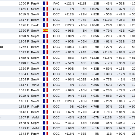
1550 F
PupM
PAC
+121N
+111B
- 13B
- 43N
+ 51B
- 1
1469 F
SenM
OCC
- 1N
+ 96B
+102N
- 56B
- 37N
+ 7
1610 N
SenM
OCC
+112B
- 22N
+ 92B
- 55B
+ 49N
+ 5
1417 F
BenM
OCC
- 6N
+ 97B
- 42N
+110B
+ 36B
- 5
1498 F
BenF
OCC
+122B
- 10N
+104B
- 26N
+ 90B
+ 2
e
1750 F
SenM
OCC
+ 98B
- 3N
= 45B
+ 79N
- 41B
+10
1650 N
SepM
OCC
+ 80N
- 6B
+ 85N
- 29B
- 33N
+ 8
1804 F
SepM
OCC
+ 95B
+ 59N
- 22B
- 61N
+ 31B
- 2
an
1756 F
BenM
OCC
+106B
+104N
- 9B
+ 27N
- 22B
- 5
d
1572 F
BenM
OCC
+ 81N
- 24B
- 29N
+114B
+ 88N
= 4
1780 N
SepM
OCC
- 58B
- 41N
+123B
+115N
+ 63B
+ 6
1199 E
SenM
OCC
= 52N
+ 40B
+ 50N
- 7B
+ 35N
+ 4
1729 F
SenM
OCC
+ 90B
- 4N
+ 33B
+ 89N
+ 13B
- 2
1884 F
SenM
OCC
+ 51B
+ 61N
- 4B
+ 30B
- 12N
= 3
1754 F
SenM
OCC
+ 96N
+102B
+ 24N
+ 77B
- 1N
- 2
1447 F
MinM
OCC
- 8N
+100B
= 35N
+ 52B
+ 20N
- 1
1541 F
BenM
OCC
+ 99B
- 16N
+ 59B
= 20B
+ 77N
- 4
1910 N
SepM
OCC
- 94N
+ 52B
+ 93N
= 86B
+ 29N
- 1
1481 F
SenM
OCC
+120B
- 18N
+118B
- 25N
+ 84B
= 7
1372 F
PupF
OCC
- 9B
+108N
+ 76B
- 57N
- 32B
+ 9
1143 F
BenM
OCC
+ 67N
= 77N
- 41B
+ 78B
= 86N
- 3
e
1307 F
VetM
OCC
- 43N
+116B
- 67N
+113B
- 30N
= 7
1670 N
SepM
OCC
= 41B
- 47N
+106B
- 45N
+105B
- 7
1879 F
VetM
OCC
+ 68N
+ 64B
- 1N
+ 83B
+ 67N
- 2
1543 F
PupM
OCC
+116N
+ 55B
- 5N
- 11B
+ 92N
- 2