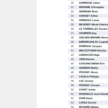
30
GARRIGUE Julian
31
MORAINE Christophe
32
SERRANO Remi
33
CHOISET Arthur
34
GRIMAULT Leane
35
REVERDY Micah Fabric
36
LE TORRIELLEC Gaston
37
CESBRON Guy
38
VAN DEN BRANDE Norm
39
EBRARD-DULAC Leopol
40
PERROUX Jacques
41
WOLSZTYNSKI Nicolas
42
LEMASCON Hugo
43
JOIN Etienne
44
CASSAM-CHENAI Eric
45
SERRIER Mathis
46
FESIGNY Alexis
47
CAZALS Philippe
48
LUC Jeremy
49
FESIGNY Oceane
50
COUET Justin
51
DONADILLE Jean-Claud
52
FIORI Henri
53
LOPEZ Gerard
54
RICHARD Nathan