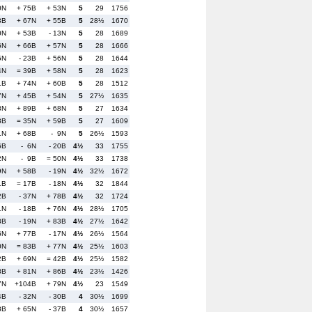
0N
+ 75B
+ 53N
5
29
1756
3B
+ 67N
+ 55B
5
28½
1670
0N
+ 53B
- 13N
5
28
1689
6N
+ 66B
+ 57N
5
28
1666
5N
- 23B
+ 56N
5
28
1644
4N
= 39B
+ 58N
5
28
1623
1B
+ 74N
+ 60B
5
28
1512
7N
+ 45B
+ 54N
5
27½
1635
8N
+ 89B
+ 68N
5
27
1634
3B
= 35N
+ 59B
5
27
1609
1N
+ 68B
- 9N
5
26½
1593
6B
- 6N
- 20B
4½
33
1755
2N
- 9B
= 50N
4½
33
1738
9N
+ 58B
- 19N
4½
32½
1672
1B
= 17B
- 18N
4½
32
1844
2B
- 37N
+ 78B
4½
32
1724
1N
- 18B
+ 76N
4½
28½
1705
3B
- 19N
+ 83B
4½
27½
1642
6N
+ 77B
- 17N
4½
26½
1564
0N
= 83B
+ 77N
4½
25½
1603
2B
+ 69N
= 42B
4½
25½
1582
8B
+ 81N
+ 86B
4½
23½
1426
7N
+104B
+ 79N
4½
23
1549
4B
- 32N
- 30B
4
30½
1699
8B
+ 65N
- 37B
4
30½
1657