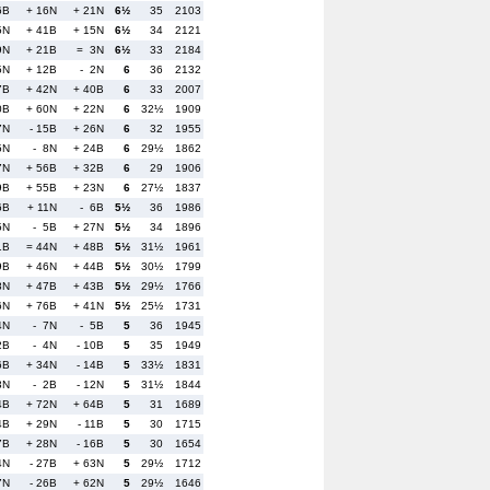
6B
+ 16N
+ 21N
6½
35
2103
5N
+ 41B
+ 15N
6½
34
2121
9N
+ 21B
= 3N
6½
33
2184
5N
+ 12B
- 2N
6
36
2132
7B
+ 42N
+ 40B
6
33
2007
0B
+ 60N
+ 22N
6
32½
1909
7N
- 15B
+ 26N
6
32
1955
5N
- 8N
+ 24B
6
29½
1862
7N
+ 56B
+ 32B
6
29
1906
9B
+ 55B
+ 23N
6
27½
1837
6B
+ 11N
- 6B
5½
36
1986
5N
- 5B
+ 27N
5½
34
1896
1B
= 44N
+ 48B
5½
31½
1961
9B
+ 46N
+ 44B
5½
30½
1799
8N
+ 47B
+ 43B
5½
29½
1766
6N
+ 76B
+ 41N
5½
25½
1731
4N
- 7N
- 5B
5
36
1945
2B
- 4N
- 10B
5
35
1949
6B
+ 34N
- 14B
5
33½
1831
3N
- 2B
- 12N
5
31½
1844
4B
+ 72N
+ 64B
5
31
1689
4B
+ 29N
- 11B
5
30
1715
7B
+ 28N
- 16B
5
30
1654
4N
- 27B
+ 63N
5
29½
1712
7N
- 26B
+ 62N
5
29½
1646