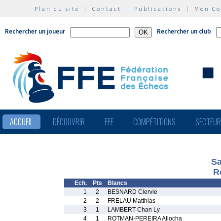
Plan du site
|
Contact
|
Publications
|
Mon C
Rechercher un joueur
Rechercher un club
ACCUEIL
DÉCOUVRIR
FFE
COMPÉTITIONS
SECTEU
Sa
R
Ech.
Pts
Blancs
1
2
BESNARD Clervie
2
2
FRELAU Matthias
3
1
LAMBERT Chan Ly
4
1
ROTMAN-PEREIRA Aliocha