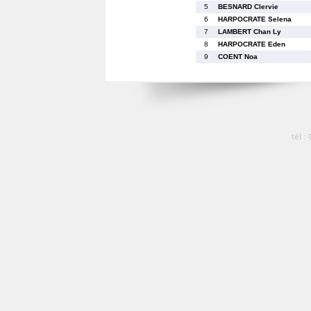
5
BESNARD Clervie
6
HARPOCRATE Selena
7
LAMBERT Chan Ly
8
HARPOCRATE Eden
9
COENT Noa
tél :