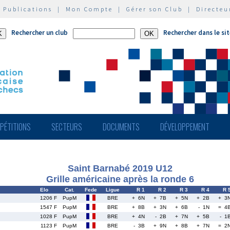
|
Publications
|
Mon Compte
|
Gérer son Club
|
Directeu
Rechercher un club
Rechercher dans le si
PÉTITIONS
SECTEURS
DOCUMENTS
DÉVELOPPEMENT
Saint Barnabé 2019 U12
Grille américaine après la ronde 6
Elo
Cat.
Fede
Ligue
R 1
R 2
R 3
R 4
R 
1206 F
PupM
BRE
+ 6N
+ 7B
+ 5N
+ 2B
+ 3
1547 F
PupM
BRE
+ 8B
+ 3N
+ 6B
- 1N
= 4
1028 F
PupM
BRE
+ 4N
- 2B
+ 7N
+ 5B
- 1
1123 F
PupM
BRE
- 3B
+ 9N
+ 8B
+ 7N
= 2