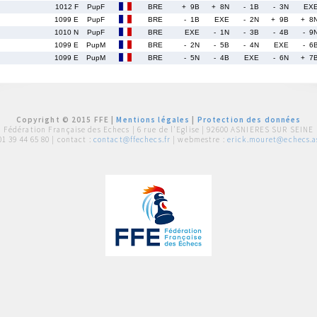
1012 F
PupF
BRE
+ 9B
+ 8N
- 1B
- 3N
EX
1099 E
PupF
BRE
- 1B
EXE
- 2N
+ 9B
+ 8
1010 N
PupF
BRE
EXE
- 1N
- 3B
- 4B
- 9
1099 E
PupM
BRE
- 2N
- 5B
- 4N
EXE
- 6
1099 E
PupM
BRE
- 5N
- 4B
EXE
- 6N
+ 7
Copyright © 2015 FFE |
Mentions légales
|
Protection des données
Fédération Française des Echecs |
6 rue de l'Eglise | 92600 ASNIERES SUR SEINE
01 39 44 65 80
| contact :
contact@ffechecs.fr
| webmestre :
erick.mouret@echecs.as