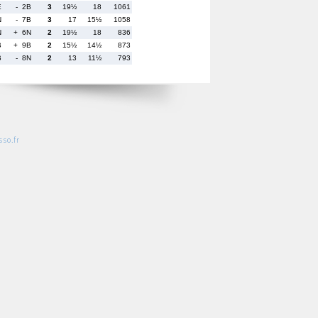
E
- 2B
3
19½
18
1061
N
- 7B
3
17
15½
1058
N
+ 6N
2
19½
18
836
B
+ 9B
2
15½
14½
873
B
- 8N
2
13
11½
793
so.fr