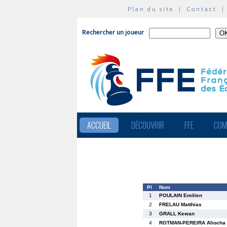
Plan du site
|
Contact
Rechercher un joueur
ACCUEIL
DÉCOUVRIR
FFE
COM
Pl
Nom
1
POULAIN Emilien
2
FRELAU Matthias
3
GRALL Kewan
4
ROTMAN-PEREIRA Aliocha