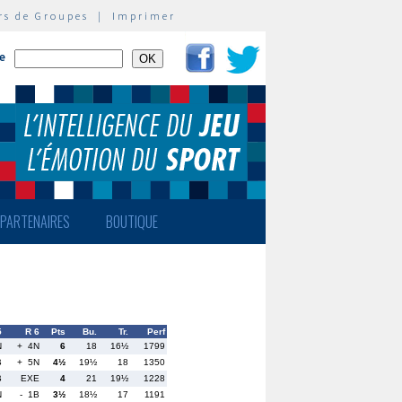
rs de Groupes
|
Imprimer
te
PARTENAIRES
BOUTIQUE
5
R 6
Pts
Bu.
Tr.
Perf
N
+ 4N
6
18
16½
1799
B
+ 5N
4½
19½
18
1350
B
EXE
4
21
19½
1228
N
- 1B
3½
18½
17
1191