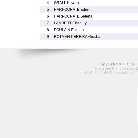
4
GRALL Kewan
5
HARPOCRATE Eden
6
HARPOCRATE Selena
7
LAMBERT Chan Ly
8
POULAIN Emilien
9
ROTMAN-PEREIRA Aliocha
Copyright © 2015 FFE
Fédération Française des 
tél :
01 39 44 65 80
| contact :
con