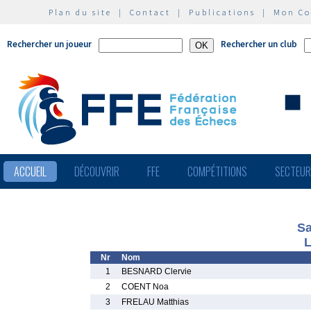
Plan du site
|
Contact
|
Publications
|
Mon C
Rechercher un joueur
Rechercher un club
ACCUEIL
DÉCOUVRIR
FFE
COMPÉTITIONS
SECTEU
Sa
L
Nr
Nom
1
BESNARD Clervie
2
COENT Noa
3
FRELAU Matthias