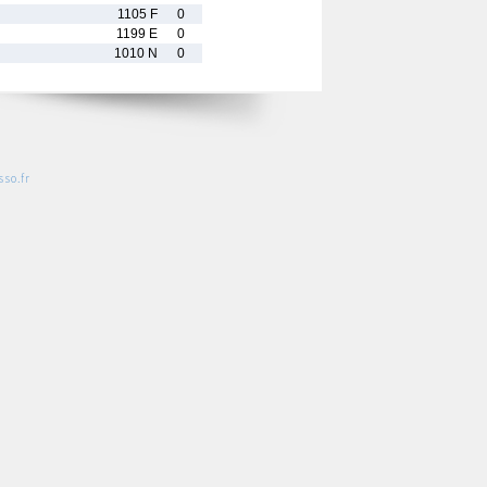
1105 F
0
1199 E
0
1010 N
0
so.fr