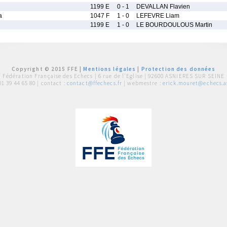
1199 E
0 - 1
DEVALLAN Flavien
a
1047 F
1 - 0
LEFEVRE Liam
1199 E
1 - 0
LE BOURDOULOUS Martin
Copyright © 2015 FFE |
Mentions légales
|
Protection des données
Fédération Française des Echecs |
6 rue de l'Eglise | 92600 ASNIERES SUR SEINE
01 39 44 65 80
| contact :
contact@ffechecs.fr
| webmestre :
erick.mouret@echecs.as