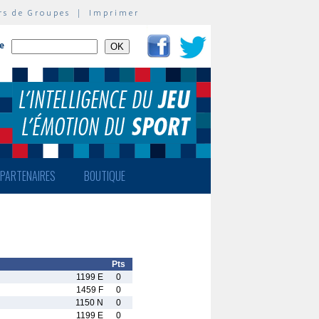
rs de Groupes
|
Imprimer
te
PARTENAIRES
BOUTIQUE
Pts
1199 E
0
1459 F
0
1150 N
0
1199 E
0