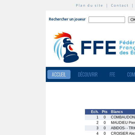
Plan du site
|
Contact
Rechercher un joueur
ACCUEIL
DÉCOUVRIR
FFE
COM
Ech.
Pts
Blancs
1
0
COMBAUDON 
2
0
MAUDIEU Pier
3
0
ABIDOS- - TR
4
0
CROISIER Ale