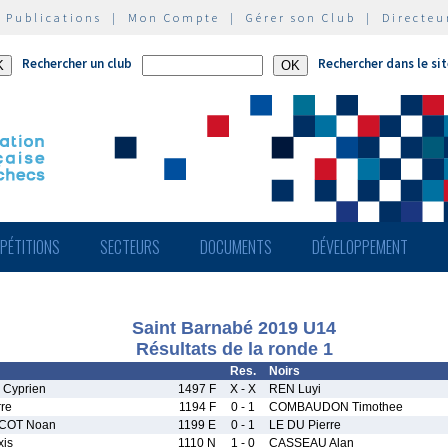
|
Publications
|
Mon Compte
|
Gérer son Club
|
Directeu
Rechercher un club
Rechercher dans le si
PÉTITIONS
SECTEURS
DOCUMENTS
DÉVELOPPEMENT
Saint Barnabé 2019 U14
Résultats de la ronde 1
Res.
Noirs
Cyprien
1497 F
X - X
REN Luyi
re
1194 F
0 - 1
COMBAUDON Timothee
ICOT Noan
1199 E
0 - 1
LE DU Pierre
xis
1110 N
1 - 0
CASSEAU Alan