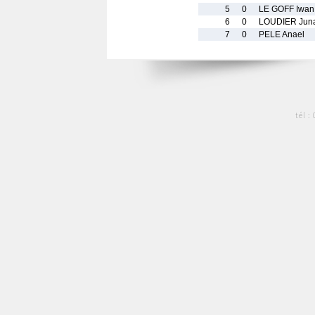
5
0
LE GOFF Iwan
6
0
LOUDIER Jun
7
0
PELE Anael
tél :