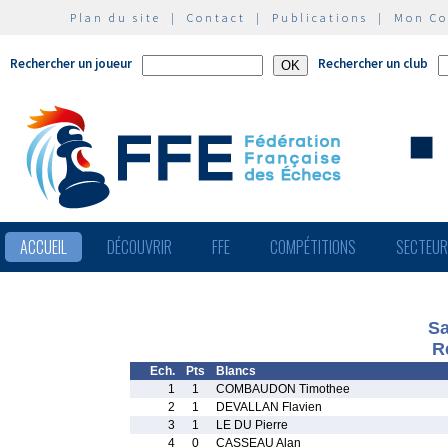
Plan du site
|
Contact
|
Publications
|
Mon C
Rechercher un joueur
Rechercher un club
ACCUEIL
DÉCOUVRIR
FFE
COMPÉTITIONS
SECTEU
Sa
R
Ech.
Pts
Blancs
1
1
COMBAUDON Timothee
2
1
DEVALLAN Flavien
3
1
LE DU Pierre
4
0
CASSEAU Alan