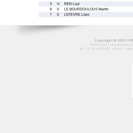
5
½
REN Luyi
6
0
LE BOURDOULOUS Martin
7
0
LEFEVRE Liam
Copyright © 2015 FFE
Fédération Française des 
tél :
01 39 44 65 80
| contact :
con