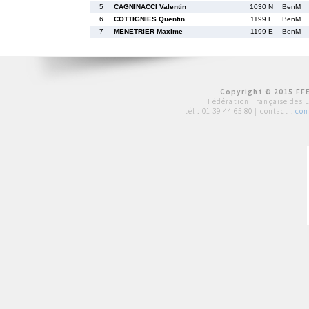
5
CAGNINACCI Valentin
1030 N
BenM
6
COTTIGNIES Quentin
1199 E
BenM
7
MENETRIER Maxime
1199 E
BenM
Copyright © 2015 FFE
Fédération Française des 
tél :
01 39 44 65 80
| contact :
con