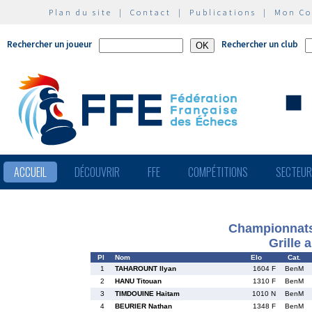
Plan du site
|
Contact
|
Publications
|
Mon C
Rechercher un joueur
Rechercher un club
ACCUEIL
DÉCOUVRIR
FFE
COMPÉTITIONS
SECTEU
Championnats
Grille 
Pl
Nom
Elo
Cat.
1
TAHAROUNT Ilyan
1604 F
BenM
2
HANU Titouan
1310 F
BenM
3
TIMDOUINE Haitam
1010 N
BenM
4
BEURIER Nathan
1348 F
BenM