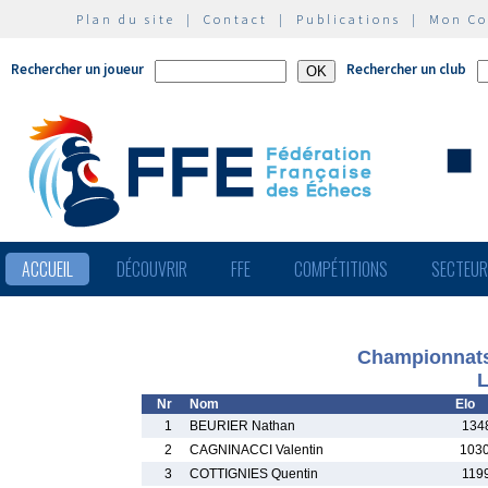
Plan du site
|
Contact
|
Publications
|
Mon C
Rechercher un joueur
Rechercher un club
ACCUEIL
DÉCOUVRIR
FFE
COMPÉTITIONS
SECTEU
Championnats
L
Nr
Nom
Elo
1
BEURIER Nathan
134
2
CAGNINACCI Valentin
103
3
COTTIGNIES Quentin
119