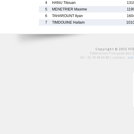
4
HANU Titouan
131
5
MENETRIER Maxime
119
6
TAHAROUNT Ilyan
160
7
TIMDOUINE Haitam
101
Copyright © 2015 FFE
Fédération Française des 
tél :
01 39 44 65 80
| contact :
con