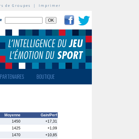
rs de Groupes
|
Imprimer
te
PARTENAIRES
BOUTIQUE
Moyenne
Gain/Perf
1450
+17,31
1425
+1,09
1470
+10,85