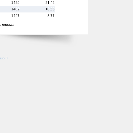
1425
-21,42
1482
+0,55
1447
-8,77
s joueurs
so.fr