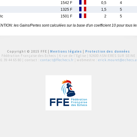
1542 F
0,5
4
1325 F
1,5
5
ic
1501 F
2
5
TION: les Gains/Pertes sont calculées sur la base d'un coefficient 10 pour tous le
Copyright © 2015 FFE |
Mentions légales
|
Protection des données
Fédération Française des Echecs |
6 rue de l'Eglise | 92600 ASNIERES SUR SEINE
01 39 44 65 80
| contact :
contact@ffechecs.fr
| webmestre :
erick.mouret@echecs.as