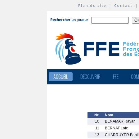
Plan du site
|
Contact
Rechercher un joueur
ACCUEIL
DÉCOUVRIR
FFE
COM
Nr.
Nom
10
BENAMAR Rayan
11
BERNAT Loic
13
CHARRUYER Bapti