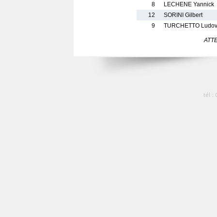
8
LECHENE Yannick
12
SORINI Gilbert
9
TURCHETTO Ludov
ATTEN
tél :