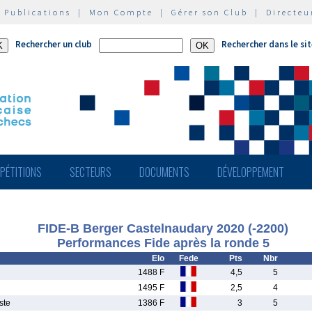
|
Publications
|
Mon Compte
|
Gérer son Club
|
Directeu
Rechercher un club
Rechercher dans le si
PÉTITIONS
SECTEURS
DOCUMENTS
DÉVELOPPEMENT
FIDE-B Berger Castelnaudary 2020 (-2200)
Performances Fide après la ronde 5
Elo
Fede
Pts
Nbr
1488 F
4,5
5
1495 F
2,5
4
ste
1386 F
3
5