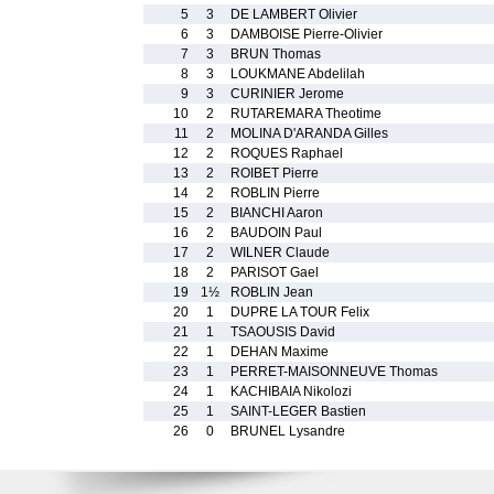
5
3
DE LAMBERT Olivier
6
3
DAMBOISE Pierre-Olivier
7
3
BRUN Thomas
8
3
LOUKMANE Abdelilah
9
3
CURINIER Jerome
10
2
RUTAREMARA Theotime
11
2
MOLINA D'ARANDA Gilles
12
2
ROQUES Raphael
13
2
ROIBET Pierre
14
2
ROBLIN Pierre
15
2
BIANCHI Aaron
16
2
BAUDOIN Paul
17
2
WILNER Claude
18
2
PARISOT Gael
19
1½
ROBLIN Jean
20
1
DUPRE LA TOUR Felix
21
1
TSAOUSIS David
22
1
DEHAN Maxime
23
1
PERRET-MAISONNEUVE Thomas
24
1
KACHIBAIA Nikolozi
25
1
SAINT-LEGER Bastien
26
0
BRUNEL Lysandre