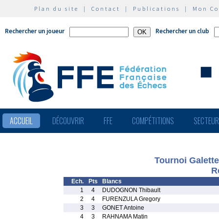
Plan du site
|
Contact
|
Publications
|
Mon C
Rechercher un joueur
Rechercher un club
ACCUEIL
DÉCOUVRIR
FFE
COMPÉTITIONS
SECTEU
Tournoi Galett
R
Ech.
Pts
Blancs
1
4
DUDOGNON Thibault
2
4
FURENZULA Gregory
3
3
GONET Antoine
4
3
RAHNAMA Matin