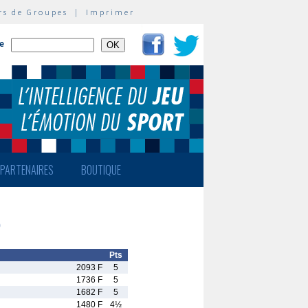
rs de Groupes
|
Imprimer
te
PARTENAIRES
BOUTIQUE
0
Pts
2093 F
5
1736 F
5
1682 F
5
1480 F
4½