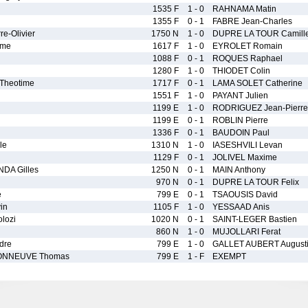
1535 F
1 - 0
RAHNAMA Matin
1355 F
0 - 1
FABRE Jean-Charles
e-Olivier
1750 N
1 - 0
DUPRE LA TOUR Camill
ome
1617 F
1 - 0
EYROLET Romain
1088 F
0 - 1
ROQUES Raphael
1280 F
1 - 0
THIODET Colin
heotime
1717 F
0 - 1
LAMA SOLET Catherine
1551 F
1 - 0
PAYANT Julien
1199 E
1 - 0
RODRIGUEZ Jean-Pierre
1199 E
0 - 1
ROBLIN Pierre
1336 F
0 - 1
BAUDOIN Paul
le
1310 N
1 - 0
IASESHVILI Levan
1129 F
0 - 1
JOLIVEL Maxime
DA Gilles
1250 N
0 - 1
MAIN Anthony
970 N
0 - 1
DUPRE LA TOUR Felix
e
799 E
0 - 1
TSAOUSIS David
in
1105 F
1 - 0
YESSAAD Anis
lozi
1020 N
0 - 1
SAINT-LEGER Bastien
860 N
1 - 0
MUJOLLARI Ferat
dre
799 E
1 - 0
GALLET AUBERT August
ONNEUVE Thomas
799 E
1 - F
EXEMPT