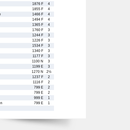
1876 F
4
1855 F
4
e
1466 F
4
1494 F
4
1365 F
4
1760 F
3
1244 F
3
1226 F
3
1534 F
3
1340 F
3
1177 F
3
1100 N
3
1199 E
3
1270 N
2½
1237 F
2
1116 F
2
799 E
2
799 E
2
999 E
1
in
799 E
1