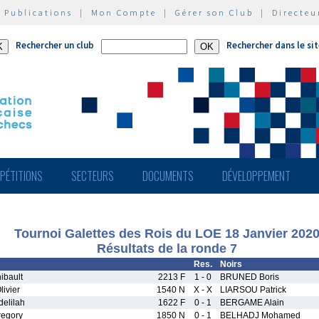
|
Publications
|
Mon Compte
|
Gérer son Club
|
Directeu
Rechercher un club
Rechercher dans le si
PÉTITIONS
SECTEURS
DOCUMENTS
DÉVELOPPEMENT
Tournoi Galettes des Rois du LOE 18 Janvier 202
Résultats de la ronde 7
Res.
Noirs
bault
2213 F
1 - 0
BRUNED Boris
ivier
1540 N
X - X
LIARSOU Patrick
elilah
1622 F
0 - 1
BERGAME Alain
egory
1850 N
0 - 1
BELHADJ Mohamed