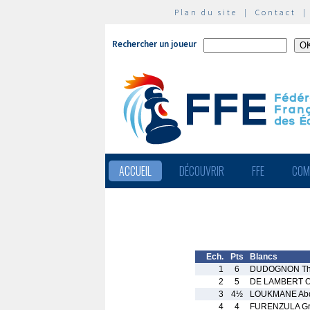
Plan du site
|
Contact
Rechercher un joueur
ACCUEIL
DÉCOUVRIR
FFE
COM
Ech.
Pts
Blancs
1
6
DUDOGNON Thi
2
5
DE LAMBERT Ol
3
4½
LOUKMANE Abd
4
4
FURENZULA Gr