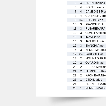
5
4
BRUN Thomas
6
4
ROIBET Pierre
7
4
DAMBOISE Pierr
8
4
CURINIER Jer
9
3½
ROBLIN Jean
10
3
KPANOU Koffi
11
3
RUTAREMARA T
12
3
GONET Antoine
13
3
INZA Pierre
14
3
JANUEL Louis
15
3
BIANCHI Aaron
16
3
KENDEM Camil
17
2½
PARISOT Gael
18
2
MOLINA D'ARAN
19
2
OUARDI Imad
20
2
DEHAN Maxim
21
2
LE MINTER Kev
22
2
KACHIBAIA Niko
23
1
DJIDI Marius
24
1
BRUNEL Lysan
25
1
PERRET-MAIS