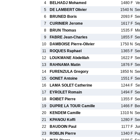
4
BELHADJ Mohamed
1480 F
Ve
5
DE LAMBERT Olivier
1540 N
Se
6
BRUNED Boris
2093 F
Se
7
CURINIER Jerome
1617 F
Se
8
BRUN Thomas
1535 F
Mi
9
FABRE Jean-Charles
1855 F
Se
10
DAMBOISE Pierre-Olivier
1750 N
Se
11
ROQUES Raphael
1365 F
Se
12
LOUKMANE Abdelilah
1622 F
Se
13
RAHNAMA Matin
1876 F
Se
14
FURENZULA Gregory
1850 N
Se
15
GONET Antoine
1551 F
Se
16
LAMA SOLET Catherine
1244 F
Se
17
EYROLET Romain
1494 F
Se
18
ROIBET Pierre
1355 F
Se
19
DUPRE LA TOUR Camille
1466 F
Be
20
KENDEM Camille
1310 N
Se
21
KPANOU Koffi
1280 F
Se
22
BAUDOIN Paul
1177 F
Ju
23
ROBLIN Pierre
1340 F
Pu