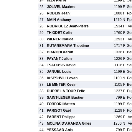
24
INZA Pierre
1199 E
Se
25
JOLIVEL Maxime
1199 E
Se
26
ROBLIN Jean
1088 F
Pp
27
MAIN Anthony
1270 N
Pp
28
RODRIGUEZ Jean-Pierre
1534 F
Ve
29
THIODET Colin
1760 F
Se
30
WILNER Claude
1293 F
Ve
31
RUTAREMARA Theotime
1717 F
Se
32
BIANCHI Aaron
1336 F
Be
33
PAYANT Julien
1226 F
Se
34
TSAOUSIS David
1116 F
Se
35
JANUEL Louis
1199 E
Se
36
IASESHVILI Levan
1100 N
Po
37
LE MINTER Kevin
1105 F
Be
38
DUPRE LA TOUR Felix
1237 F
Pu
39
SAINT-LEGER Bastien
799 E
Po
40
FORFORI Matteo
1199 E
Se
41
PARISOT Gael
1129 F
Pp
42
PARENT Philippe
1269 F
Ve
43
MOLINA D'ARANDA Gilles
1250 N
Ve
44
YESSAAD Anis
799 E
Po