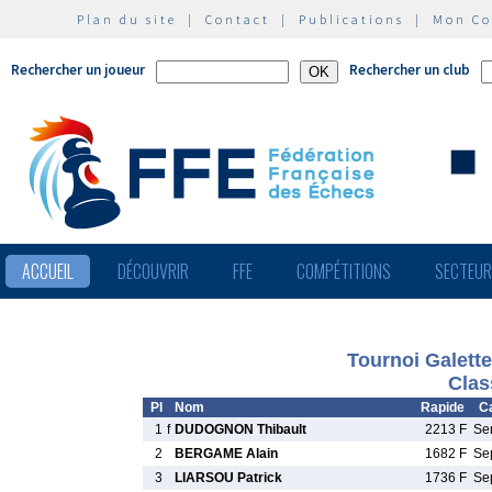
Plan du site
|
Contact
|
Publications
|
Mon C
Rechercher un joueur
Rechercher un club
ACCUEIL
DÉCOUVRIR
FFE
COMPÉTITIONS
SECTEU
Tournoi Galett
Clas
Pl
Nom
Rapide
Ca
1
f
DUDOGNON Thibault
2213 F
Se
2
BERGAME Alain
1682 F
Se
3
LIARSOU Patrick
1736 F
Se