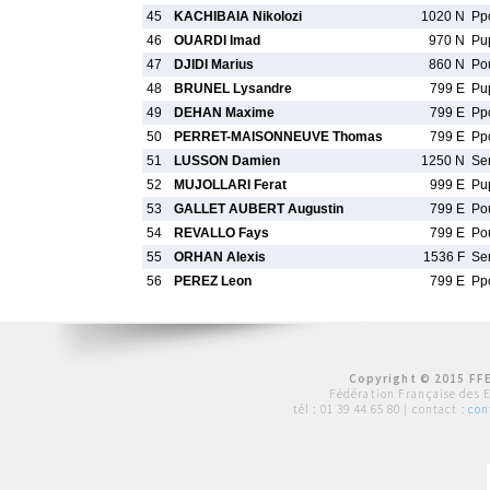
45
KACHIBAIA Nikolozi
1020 N
Pp
46
OUARDI Imad
970 N
Pu
47
DJIDI Marius
860 N
Po
48
BRUNEL Lysandre
799 E
Pu
49
DEHAN Maxime
799 E
Pp
50
PERRET-MAISONNEUVE Thomas
799 E
Pp
51
LUSSON Damien
1250 N
Se
52
MUJOLLARI Ferat
999 E
Pu
53
GALLET AUBERT Augustin
799 E
Po
54
REVALLO Fays
799 E
Po
55
ORHAN Alexis
1536 F
Se
56
PEREZ Leon
799 E
Pp
Copyright © 2015 FFE
Fédération Française des 
tél :
01 39 44 65 80
| contact :
con