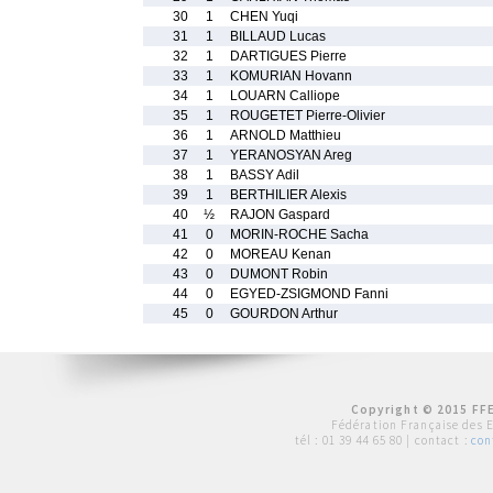
30
1
CHEN Yuqi
31
1
BILLAUD Lucas
32
1
DARTIGUES Pierre
33
1
KOMURIAN Hovann
34
1
LOUARN Calliope
35
1
ROUGETET Pierre-Olivier
36
1
ARNOLD Matthieu
37
1
YERANOSYAN Areg
38
1
BASSY Adil
39
1
BERTHILIER Alexis
40
½
RAJON Gaspard
41
0
MORIN-ROCHE Sacha
42
0
MOREAU Kenan
43
0
DUMONT Robin
44
0
EGYED-ZSIGMOND Fanni
45
0
GOURDON Arthur
Copyright © 2015 FFE
Fédération Française des 
tél :
01 39 44 65 80
| contact :
con