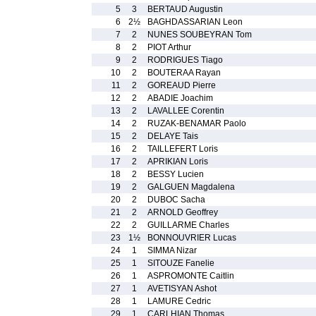
5
3
BERTAUD Augustin
6
2½
BAGHDASSARIAN Leon
7
2
NUNES SOUBEYRAN Tom
8
2
PIOT Arthur
9
2
RODRIGUES Tiago
10
2
BOUTERAA Rayan
11
2
GOREAUD Pierre
12
2
ABADIE Joachim
13
2
LAVALLEE Corentin
14
2
RUZAK-BENAMAR Paolo
15
2
DELAYE Tais
16
2
TAILLEFERT Loris
17
2
APRIKIAN Loris
18
2
BESSY Lucien
19
2
GALGUEN Magdalena
20
2
DUBOC Sacha
21
2
ARNOLD Geoffrey
22
2
GUILLARME Charles
23
1½
BONNOUVRIER Lucas
24
1
SIMMA Nizar
25
1
SITOUZE Fanelie
26
1
ASPROMONTE Caitlin
27
1
AVETISYAN Ashot
28
1
LAMURE Cedric
29
1
CARLHIAN Thomas