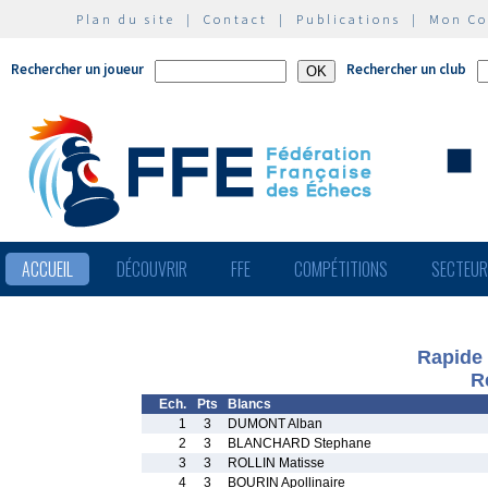
Plan du site
|
Contact
|
Publications
|
Mon C
Rechercher un joueur
Rechercher un club
ACCUEIL
DÉCOUVRIR
FFE
COMPÉTITIONS
SECTEU
Rapide 
R
Ech.
Pts
Blancs
1
3
DUMONT Alban
2
3
BLANCHARD Stephane
3
3
ROLLIN Matisse
4
3
BOURIN Apollinaire