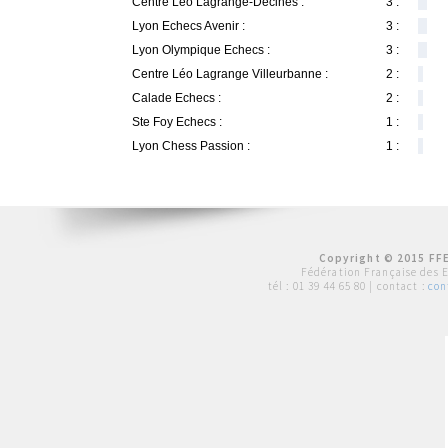
Centre Léo Lagrange-Decines :
3 :
Lyon Echecs Avenir :
3 :
Lyon Olympique Echecs :
3 :
Centre Léo Lagrange Villeurbanne :
2 :
Calade Echecs :
2 :
Ste Foy Echecs :
1 :
Lyon Chess Passion :
1 :
Copyright © 2015 FFE
Fédération Française des 
tél :
01 39 44 65 80
| contact :
con