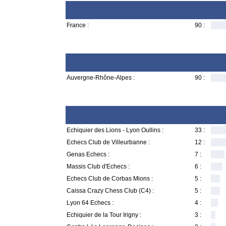
France :
90 :
Auvergne-Rhône-Alpes :
90 :
Echiquier des Lions - Lyon Oullins :
33 :
Echecs Club de Villeurbanne :
12 :
Genas Echecs :
7 :
Massis Club d'Echecs :
6 :
Echecs Club de Corbas Mions :
5 :
Caissa Crazy Chess Club (C4) :
5 :
Lyon 64 Echecs :
4 :
Echiquier de la Tour Irigny :
3 :