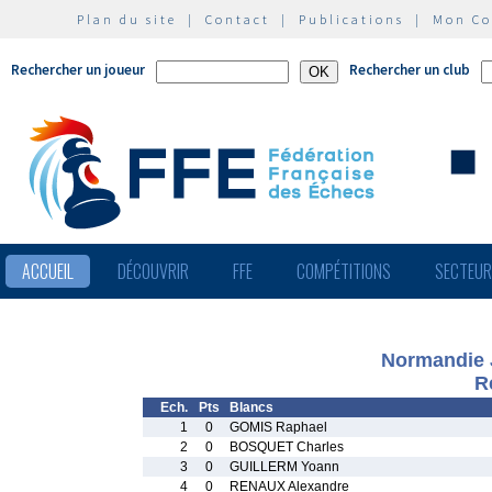
Plan du site
|
Contact
|
Publications
|
Mon C
Rechercher un joueur
Rechercher un club
ACCUEIL
DÉCOUVRIR
FFE
COMPÉTITIONS
SECTEU
Normandie 
R
Ech.
Pts
Blancs
1
0
GOMIS Raphael
2
0
BOSQUET Charles
3
0
GUILLERM Yoann
4
0
RENAUX Alexandre