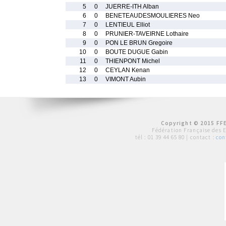
5
0
JUERRE-ITH Alban
6
0
BENETEAUDESMOULIERES Neo
7
0
LENTIEUL Elliot
8
0
PRUNIER-TAVEIRNE Lothaire
9
0
PON LE BRUN Gregoire
10
0
BOUTE DUGUE Gabin
11
0
THIENPONT Michel
12
0
CEYLAN Kenan
13
0
VIMONT Aubin
Copyright © 2015 FFE
Fédération Française des 
tél :
01 39 44 65 80
| contact :
con