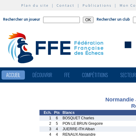
Plan du site
|
Contact
|
Publications
|
Mon C
Rechercher un joueur
Rechercher un club
ACCUEIL
DÉCOUVRIR
FFE
COMPÉTITIONS
SECTEU
Normandie 
R
Ech.
Pts
Blancs
1
6
BOSQUET Charles
2
5
PON LE BRUN Gregoire
3
4
JUERRE-ITH Alban
4
4
RENAUX Alexandre