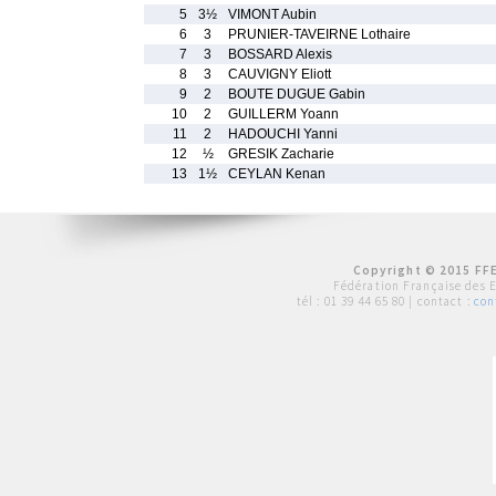
5
3½
VIMONT Aubin
6
3
PRUNIER-TAVEIRNE Lothaire
7
3
BOSSARD Alexis
8
3
CAUVIGNY Eliott
9
2
BOUTE DUGUE Gabin
10
2
GUILLERM Yoann
11
2
HADOUCHI Yanni
12
½
GRESIK Zacharie
13
1½
CEYLAN Kenan
Copyright © 2015 FFE
Fédération Française des 
tél :
01 39 44 65 80
| contact :
con