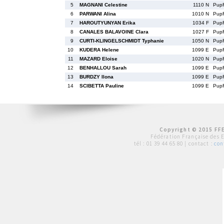
5
MAGNANI Celestine
1110 N
Pup
6
PARWANI Alina
1010 N
Pup
7
HAROUTYUNYAN Erika
1034 F
Pup
8
CANALES BALAVOINE Clara
1027 F
Pup
9
CURTI-KLINGELSCHMIDT Typhanie
1050 N
Pup
10
KUDERA Helene
1099 E
Pup
11
MAZARD Eloise
1020 N
Pup
12
BENHALLOU Sarah
1099 E
Pup
13
BURDZY Ilona
1099 E
Pup
14
SCIBETTA Pauline
1099 E
Pup
Copyright © 2015 FFE
Fédération Française des 
tél :
01 39 44 65 80
| contact :
con