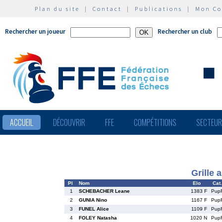
Plan du site
|
Contact
|
Publications
|
Mon C
Rechercher un joueur
Rechercher un club
ACCUEIL
DÉCOUVRIR
FFE
COMPÉTITIONS
SECTEU
Grille 
Pl
Nom
Elo
Cat.
1
SCHEBACHER Leane
1383 F
Pup
2
GUNIA Nino
1167 F
Pup
3
FUNEL Alice
1109 F
Pup
4
FOLEY Natasha
1020 N
Pup