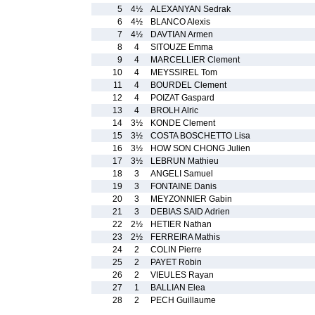
5
4½
ALEXANYAN Sedrak
6
4½
BLANCO Alexis
7
4½
DAVTIAN Armen
8
4
SITOUZE Emma
9
4
MARCELLIER Clement
10
4
MEYSSIREL Tom
11
4
BOURDEL Clement
12
4
POIZAT Gaspard
13
4
BROLH Alric
14
3½
KONDE Clement
15
3½
COSTA BOSCHETTO Lisa
16
3½
HOW SON CHONG Julien
17
3½
LEBRUN Mathieu
18
3
ANGELI Samuel
19
3
FONTAINE Danis
20
3
MEYZONNIER Gabin
21
3
DEBIAS SAID Adrien
22
2½
HETIER Nathan
23
2½
FERREIRA Mathis
24
2
COLIN Pierre
25
2
PAYET Robin
26
2
VIEULES Rayan
27
1
BALLIAN Elea
28
2
PECH Guillaume