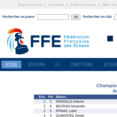
Plan du site
|
Contact
|
Publications
|
Mon C
Rechercher un joueur
Rechercher un club
ACCUEIL
DÉCOUVRIR
FFE
COMPÉTITIONS
SECTEU
Champion
R
Ech.
Pts
Blancs
1
5
FAISSOLLE Antonin
2
6
BEUROIS Alexandre
3
5
PITAVAL Lubin
4
5
DUMONTEIL Dimitri