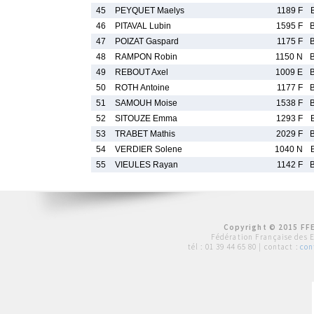
45
PEYQUET Maelys
1189 F
46
PITAVAL Lubin
1595 F
47
POIZAT Gaspard
1175 F
48
RAMPON Robin
1150 N
49
REBOUT Axel
1009 E
50
ROTH Antoine
1177 F
51
SAMOUH Moise
1538 F
52
SITOUZE Emma
1293 F
53
TRABET Mathis
2029 F
54
VERDIER Solene
1040 N
55
VIEULES Rayan
1142 F
Copyright © 2015 FFE
Fédération Française des 
tél :
01 39 44 65 80
| contact :
con