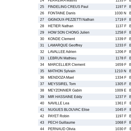
24
FERREIRA Mathis
1133 F
25
FINDELING CREUS Paul
1197 F
26
FONTAINE Danis
1030 N
27
GIGNOUX-PEZZETTI Nathan
1719 F
28
HETIER Nathan
1137 F
29
HOW SON CHONG Julien
1258 F
30
KONDE Clement
1339 F
31
LAMARQUE Geoffrey
1233 F
32
LAVALLEE Adrien
1206 F
33
LEBRUN Mathieu
1178 F
34
MARCELLIER Clement
1659 F
35
MATHON Sylvain
1210 N
36
MENDOZA Mael
1334 F
37
MEYSSIREL Tom
1305 F
38
MEYZONNIER Gabin
1009 E
39
MIR HASSAINE Eddy
1237 F
40
NAVILLE Lea
1361 F
41
NUGUES BLOUVAC Elise
1045 F
42
PAYET Robin
1197 F
43
PECH Guillaume
1068 F
44
PERNAUD Olivia
1030 F