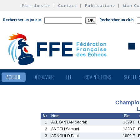
Plan du site
|
Contact
|
Publications
|
Mon C
Rechercher un joueur
Rechercher un club
ACCUEIL
DÉCOUVRIR
FFE
COMPÉTITIONS
SECTEU
Champion
L
Nr
Nom
Elo
1
ALEXANYAN Sedrak
1329 F
2
ANGELI Samuel
1233 F
3
ARNOULD Paul
1009 E