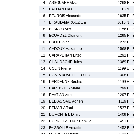
4
ASSOUANE Aksel
1268 F
5
BALLIAN Elea
1110 N
6
BEUROIS Alexandre
1835 F
7
BIRAUD-MAROUZ Enji
1010 N
8
BLANCO Alexis
1156 F
9
BOURDEL Clement
1295 F
10
BROLH Alric
1273 F
11
CADOUX Maxandre
1568 F
12
CARAPETIAN Enzo
1292 F
13
CHAUDAGNE Jules
1369 F
14
COLIN Pierre
1199 E
15
COSTA BOSCHETTO Lisa
1308 F
16
DARDENNE Sophie
1199 E
17
DARTIGUES Marie
1299 F
18
DAVTIAN Armen
1297 F
19
DEBIAS SAID Adrien
1119 F
20
DEMARIA Toni
1537 F
21
DUMONTEIL Dimitri
1409 F
22
DUPRE LA TOUR Camille
1451 F
23
FAISSOLLE Antonin
1452 F