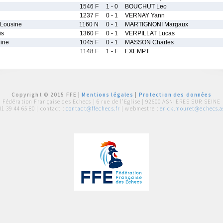
1546 F
1 - 0
BOUCHUT Leo
1237 F
0 - 1
VERNAY Yann
Lousine
1160 N
0 - 1
MARTIGNONI Margaux
is
1360 F
0 - 1
VERPILLAT Lucas
ine
1045 F
0 - 1
MASSON Charles
1148 F
1 - F
EXEMPT
Copyright © 2015 FFE |
Mentions légales
|
Protection des données
Fédération Française des Echecs |
6 rue de l'Eglise | 92600 ASNIERES SUR SEINE
01 39 44 65 80
| contact :
contact@ffechecs.fr
| webmestre :
erick.mouret@echecs.as