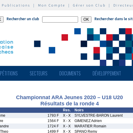
|
Publications
|
Mon Compte
|
Gérer son Club
|
Directeu
Rechercher un club
Rechercher dans le si
PÉTITIONS
SECTEURS
DOCUMENTS
DÉVELOPPEMENT
Championnat ARA Jeunes 2020 – U18 U20
Résultats de la ronde 4
Res.
Noirs
ime
1793 F
X - X
SYLVESTRE-BARON Laurent
re
1564 F
X - X
GIMENEZ Adrien
andre
1724 F
X - X
MARATIER Romain
Theo
1499 F
X - X
SPANO Remy