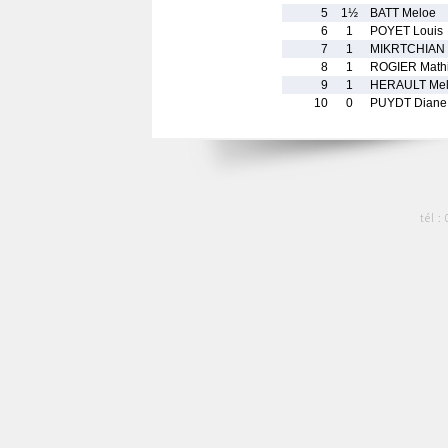
5
1½
BATT Meloe
6
1
POYET Louis
7
1
MIKRTCHIAN 
8
1
ROGIER Math
9
1
HERAULT Mel
10
0
PUYDT Diane
tél :