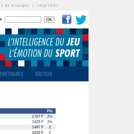
rs de Groupes
|
Imprimer
te
PARTENAIRES
BOUTIQUE
Pts
1707 F
2½
1425 F
2½
1487 F
2
1630 F
2