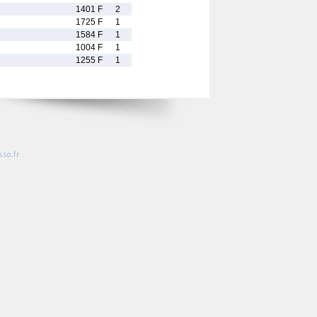
1401 F
2
1725 F
1
1584 F
1
1004 F
1
1255 F
1
so.fr