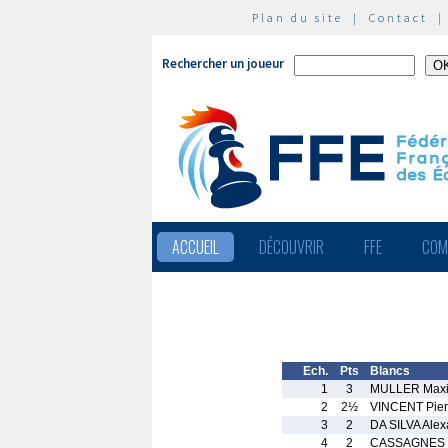
Plan du site
|
Contact
Rechercher un joueur
ACCUEIL
DÉCOUVRIR
FFE
COM
Ech.
Pts
Blancs
1
3
MULLER Max
2
2½
VINCENT Pier
3
2
DA SILVA Alex
4
2
CASSAGNES 