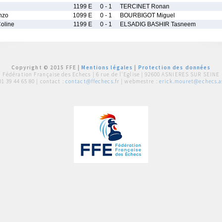
1199 E
0 - 1
TERCINET Ronan
nzo
1099 E
0 - 1
BOURBIGOT Miguel
oline
1199 E
0 - 1
ELSADIG BASHIR Tasneem
Copyright © 2015 FFE |
Mentions légales
|
Protection des données
Fédération Française des Echecs |
6 rue de l'Eglise | 92600 ASNIERES SUR SEINE
01 39 44 65 80
| contact :
contact@ffechecs.fr
| webmestre :
erick.mouret@echecs.as