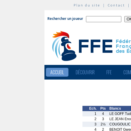
Plan du site
|
Contact
Rechercher un joueur
ACCUEIL
DÉCOUVRIR
FFE
COM
Ech.
Pts
Blancs
1
4
LE GOFF Tud
2
3
LE JEAN Eno
3
2½
COUGOULIC 
4
2
BENOIT Gwe