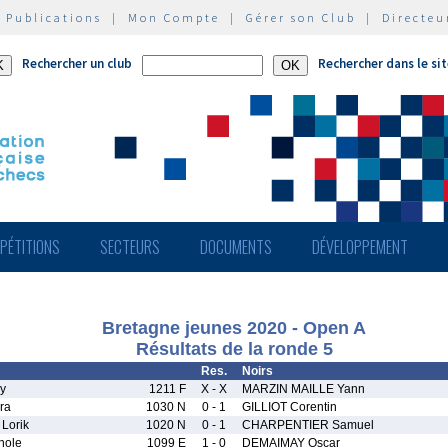
|
Publications
|
Mon Compte
|
Gérer son Club
|
Directeu
Rechercher un club
Rechercher dans le si
PÉTITIONS
SECTEURS
DOCUMENTS
DÉVELOPPEMENT
Bretagne jeunes 2020 - Open A
Résultats de la ronde 5
Res.
Noirs
y
1211 F
X - X
MARZIN MAILLE Yann
ra
1030 N
0 - 1
GILLIOT Corentin
Lorik
1020 N
0 - 1
CHARPENTIER Samuel
nole
1099 E
1 - 0
DEMAIMAY Oscar