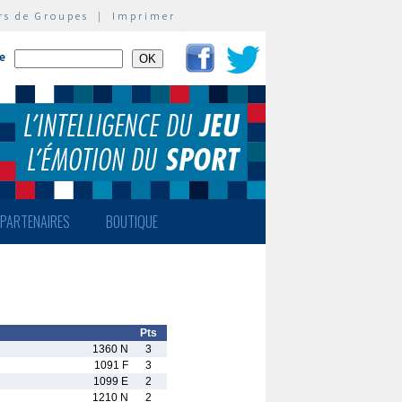
rs de Groupes
|
Imprimer
te
PARTENAIRES
BOUTIQUE
Pts
1360 N
3
1091 F
3
1099 E
2
1210 N
2