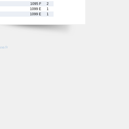
1095 F
2
1099 E
1
1099 E
1
so.fr