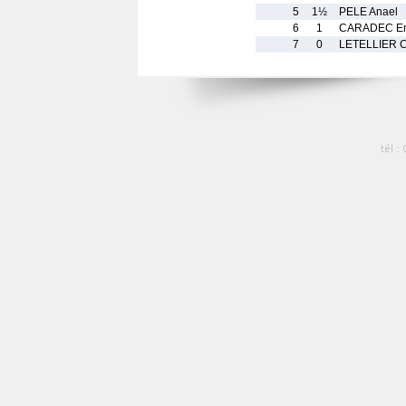
5
1½
PELE Anael
6
1
CARADEC E
7
0
LETELLIER C
tél :