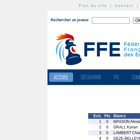
Plan du site
|
Contact
Rechercher un joueur
ACCUEIL
DÉCOUVRIR
FFE
COM
Ech.
Pts
Blancs
1
0
MASSON Alexa
2
0
GRALL Kynan
3
0
LAMBERT Chan
4
0
DEZE-BELLEVI