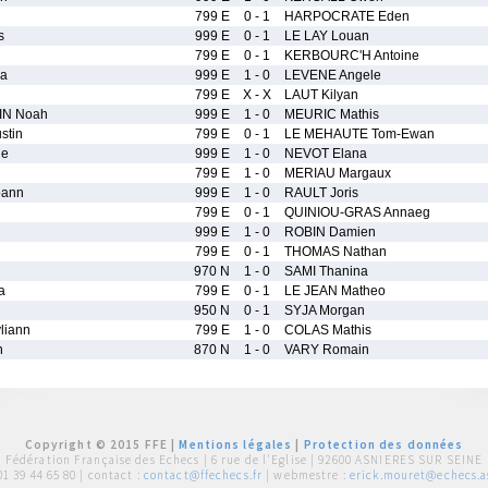
799 E
0 - 1
HARPOCRATE Eden
s
999 E
0 - 1
LE LAY Louan
799 E
0 - 1
KERBOURC'H Antoine
ia
999 E
1 - 0
LEVENE Angele
799 E
X - X
LAUT Kilyan
IN Noah
999 E
1 - 0
MEURIC Mathis
stin
799 E
0 - 1
LE MEHAUTE Tom-Ewan
ne
999 E
1 - 0
NEVOT Elana
799 E
1 - 0
MERIAU Margaux
ann
999 E
1 - 0
RAULT Joris
799 E
0 - 1
QUINIOU-GRAS Annaeg
999 E
1 - 0
ROBIN Damien
799 E
0 - 1
THOMAS Nathan
970 N
1 - 0
SAMI Thanina
a
799 E
0 - 1
LE JEAN Matheo
950 N
0 - 1
SYJA Morgan
liann
799 E
1 - 0
COLAS Mathis
n
870 N
1 - 0
VARY Romain
Copyright © 2015 FFE |
Mentions légales
|
Protection des données
Fédération Française des Echecs |
6 rue de l'Eglise | 92600 ASNIERES SUR SEINE
01 39 44 65 80
| contact :
contact@ffechecs.fr
| webmestre :
erick.mouret@echecs.as