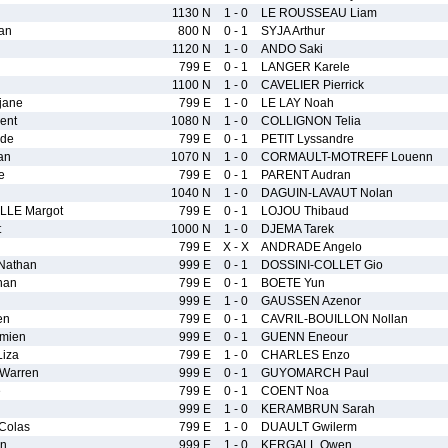
1130 N
1 - 0
LE ROUSSEAU Liam
an
800 N
0 - 1
SYJA Arthur
1120 N
1 - 0
ANDO Saki
799 E
0 - 1
LANGER Karele
1100 N
1 - 0
CAVELIER Pierrick
jane
799 E
1 - 0
LE LAY Noah
ent
1080 N
1 - 0
COLLIGNON Telia
lde
799 E
0 - 1
PETIT Lyssandre
an
1070 N
1 - 0
CORMAULT-MOTREFF Louenn
e
799 E
0 - 1
PARENT Audran
1040 N
1 - 0
DAGUIN-LAVAUT Nolan
LLE Margot
799 E
0 - 1
LOJOU Thibaud
t
1000 N
1 - 0
DJEMA Tarek
799 E
X - X
ANDRADE Angelo
Nathan
999 E
0 - 1
DOSSINI-COLLET Gio
han
799 E
0 - 1
BOETE Yun
999 E
1 - 0
GAUSSEN Azenor
en
799 E
0 - 1
CAVRIL-BOUILLON Nollan
mien
999 E
0 - 1
GUENN Eneour
iza
799 E
1 - 0
CHARLES Enzo
Warren
999 E
0 - 1
GUYOMARCH Paul
e
799 E
0 - 1
COENT Noa
999 E
1 - 0
KERAMBRUN Sarah
Colas
799 E
1 - 0
DUAULT Gwilerm
n
999 E
1 - 0
KERGALL Owen