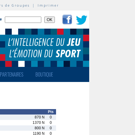
rs de Groupes
|
Imprimer
te
PARTENAIRES
BOUTIQUE
Pts
870 N
0
1370 N
0
800 N
0
1190 N
0