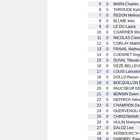
5
0
MARA Charles
6
0
THROUDE Kyli
7
0
REDON Melina
8
0
BLUME Ines
9
0
LE DU Laura
10
0
CHARRIER Mo
11
0
NICOLAS Clem
12
0
CORLAY Mathi
13
0
FRAVAL Mathe
14
0
CUENNET Ang
15
0
DUVAL Titouan
16
0
DEZE-BELLEVI
17
0
LOUIS Lancelo
18
0
DOLLO Renan
19
0
BOCQUILLON 
20
0
FAUCOEUR Et
21
0
BONNIN Ewen
22
0
GEFFROY Adri
23
0
CHAMPION Da
24
0
GUERVENOU L
25
0
CHRISTMANN 
26
0
HULIN Noelyn
27
0
DALOZ Leo
28
0
KERBOURC'H 
29
0
GABOREL Ewe