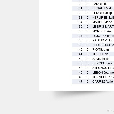
30
0
LANOI Lou
31
0
HENAUT Mathi
32
0
LENOIR Josip
33
0
KERURIEN Lyl
34
0
MADEC Marie
35
0
LE BRIS-MART
36
0
MORBIEU Augu
37
0
LOJOU Ocean
38
0
PICAUD Victor
39
0
POUDROUX Jo
40
0
RIO Titouan
41
0
THEFO Eva
42
0
SAMI Anissa
43
0
BENOIST Lisa
44
0
STEUNOU Len
45
0
LEBON Jeanne
46
0
TONNELIER Ky
47
0
CARREZ Adrie
tél :