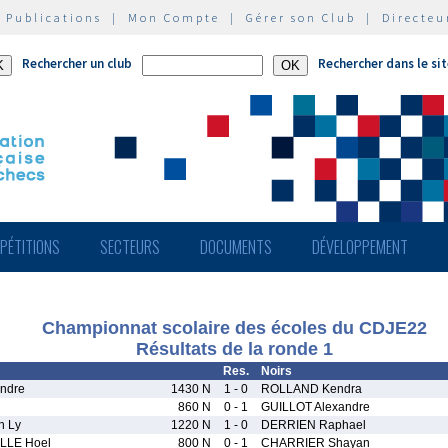
|
Publications
|
Mon Compte
|
Gérer son Club
|
Directeu
Rechercher un club
Rechercher dans le si
PÉTITIONS
SECTEURS
DOCUMENTS
DÉVELOPPEMENT
Championnat scolaire des écoles du CDJE22
Résultats de la ronde 1
Res.
Noirs
ndre
1430 N
1 - 0
ROLLAND Kendra
860 N
0 - 1
GUILLOT Alexandre
 Ly
1220 N
1 - 0
DERRIEN Raphael
LLE Hoel
800 N
0 - 1
CHARRIER Shayan