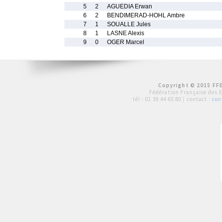
5
2
AGUEDIA Erwan
6
2
BENDIMERAD-HOHL Ambre
7
1
SOUALLE Jules
8
1
LASNE Alexis
9
0
OGER Marcel
Copyright © 2015 FFE
Fédération Française des 
tél :
01 39 44 65 80
| contact :
con