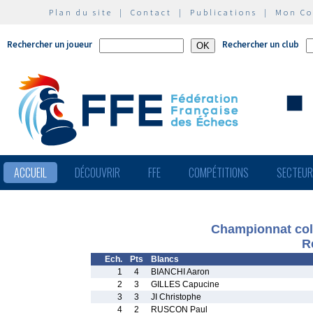
Plan du site
|
Contact
|
Publications
|
Mon C
Rechercher un joueur
Rechercher un club
ACCUEIL
DÉCOUVRIR
FFE
COMPÉTITIONS
SECTEU
Championnat col
R
Ech.
Pts
Blancs
1
4
BIANCHI Aaron
2
3
GILLES Capucine
3
3
JI Christophe
4
2
RUSCON Paul