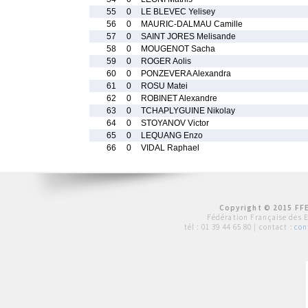
55
0
LE BLEVEC Yelisey
56
0
MAURIC-DALMAU Camille
57
0
SAINT JORES Melisande
58
0
MOUGENOT Sacha
59
0
ROGER Aolis
60
0
PONZEVERA Alexandra
61
0
ROSU Matei
62
0
ROBINET Alexandre
63
0
TCHAPLYGUINE Nikolay
64
0
STOYANOV Victor
65
0
LEQUANG Enzo
66
0
VIDAL Raphael
Copyright © 2015 FFE
Fédération Française des 
tél :
01 39 44 65 80
| contact :
con