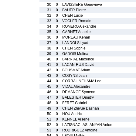
30
0
LAVISSIERE Genevieve
31
0
BAUER Pierre
32
0
CHEN Lucie
33
0
VOGLER Romain
34
0
ROMERO Alexandre
35
0
CARNET Anaelle
36
0
MOREAU Kenan
37
0
LANDOLSI Iyad
38
0
CHEN Sophie
39
0
GADOIS Melina
40
0
BARRIAL Maxence
41
0
LACAN-RUS David
42
0
BOUSMAT Adam
43
0
COSYNS Jean
44
0
CORRAL NEHAMA Leo
45
0
VIDAL Alexandre
46
0
DEMANGE Symeon
47
0
BALESTER Dimitry
48
0
FERET Gabriel
49
0
CHEN Zhiyue Dashan
50
0
HOU Audric
51
0
KENNEL Arsene
52
0
LAZIGNAC -ASLANYAN Anton
53
0
RODRIGUEZ Antoine
54
0
LEONI Mathis