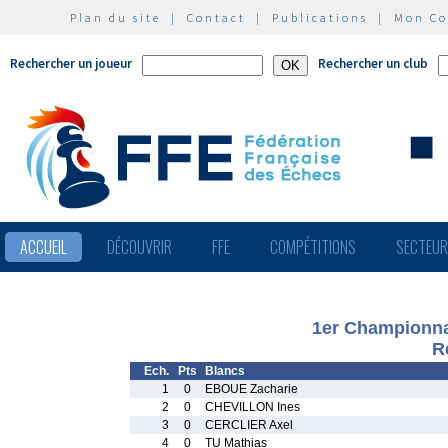
Plan du site
|
Contact
|
Publications
|
Mon C
Rechercher un joueur
Rechercher un club
ACCUEIL
DÉCOUVRIR
FFE
COMPÉTITIONS
SECTEU
1er Championna
R
Ech.
Pts
Blancs
1
0
EBOUE Zacharie
2
0
CHEVILLON Ines
3
0
CERCLIER Axel
4
0
TU Mathias