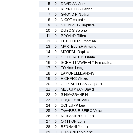
5
0
DAVIDIAN Aron
6
0
KEYRILLOS Gabriel
7
0
GRONDIN Nathan
8
0
NICOT Valentin
9
0
STEINMETZ Baptiste
10
0
DUBOIS Selene
11
0
BRONNY Titien
12
0
LETELLIER Timothee
13
0
MARTELLIER Antoine
14
0
MOREAU Baptiste
15
0
COTTERCHIO Dante
16
0
SCHMITT VAVIHELY Esmeralda
17
0
TO Nam Long
18
0
LAMORELLE Alexey
19
0
RICHARD Alexis
20
0
CORTADELLAS Gaspard
21
0
MELKUMYAN David
22
0
SINIVASSANE Nila
23
0
DUQUESNE Adrien
24
0
SCHLUPP Lea
25
0
TAVARES-RIBEIRO Victor
26
0
KERMARREC Hugo
27
0
GRIFFON Loris
28
0
BENNANI Johan
29
0
CHARRIER Mojane