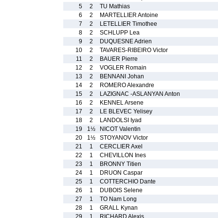
5
2
TU Mathias
6
2
MARTELLIER Antoine
7
2
LETELLIER Timothee
8
2
SCHLUPP Lea
9
2
DUQUESNE Adrien
10
2
TAVARES-RIBEIRO Victor
11
2
BAUER Pierre
12
2
VOGLER Romain
13
2
BENNANI Johan
14
2
ROMERO Alexandre
15
2
LAZIGNAC -ASLANYAN Anton
16
2
KENNEL Arsene
17
2
LE BLEVEC Yelisey
18
2
LANDOLSI Iyad
19
1½
NICOT Valentin
20
1½
STOYANOV Victor
21
1
CERCLIER Axel
22
1
CHEVILLON Ines
23
1
BRONNY Titien
24
1
DRUON Caspar
25
1
COTTERCHIO Dante
26
1
DUBOIS Selene
27
1
TO Nam Long
28
1
GRALL Kynan
29
1
RICHARD Alexis