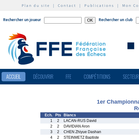
Plan du site
|
Contact
|
Publications
|
Mon C
Rechercher un joueur
Rechercher un club
ACCUEIL
DÉCOUVRIR
FFE
COMPÉTITIONS
SECTEU
1er Championna
R
Ech.
Pts
Blancs
1
2
LACAN-RUS David
2
2
DAVIDIAN Aron
3
2
CHEN Zhiyue Dashan
4
2
STEINMETZ Baptiste