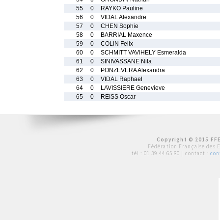
55
0
RAYKO Pauline
56
0
VIDAL Alexandre
57
0
CHEN Sophie
58
0
BARRIAL Maxence
59
0
COLIN Felix
60
0
SCHMITT VAVIHELY Esmeralda
61
0
SINIVASSANE Nila
62
0
PONZEVERA Alexandra
63
0
VIDAL Raphael
64
0
LAVISSIERE Genevieve
65
0
REISS Oscar
Copyright © 2015 FFE
Fédération Française des 
tél :
01 39 44 65 80
| contact :
con