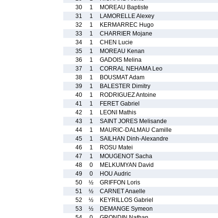
30
1
MOREAU Baptiste
31
1
LAMORELLE Alexey
32
1
KERMARREC Hugo
33
1
CHARRIER Mojane
34
1
CHEN Lucie
35
1
MOREAU Kenan
36
1
GADOIS Melina
37
1
CORRAL NEHAMA Leo
38
1
BOUSMAT Adam
39
1
BALESTER Dimitry
40
1
RODRIGUEZ Antoine
41
1
FERET Gabriel
42
1
LEONI Mathis
43
1
SAINT JORES Melisande
44
1
MAURIC-DALMAU Camille
45
1
SAILHAN Dinh-Alexandre
46
1
ROSU Matei
47
1
MOUGENOT Sacha
48
0
MELKUMYAN David
49
0
HOU Audric
50
½
GRIFFON Loris
51
½
CARNET Anaelle
52
½
KEYRILLOS Gabriel
53
½
DEMANGE Symeon
54
0
GRONDIN Nathan