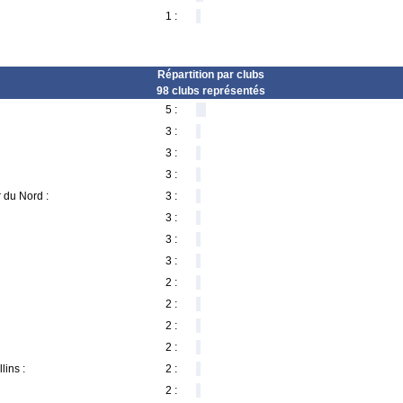
1 :
Répartition par clubs
98 clubs représentés
5 :
3 :
3 :
3 :
r du Nord :
3 :
3 :
3 :
3 :
2 :
2 :
2 :
2 :
lins :
2 :
2 :