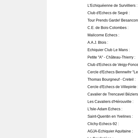
L'Echiquéenne de Survilliers :
Club d'Echecs de Segré :
Tour Prends Garde! Besancon
C.E. de Bois-Colombes :
Malicorne Echecs :
A.A.J. Blois :
Echiquier Club Le Mans :
Petite "A" - Château-Thierry :
Club d'Echecs de Veigy-Fonce
Cercle d'Echecs Bennwihr "Les 
Thomas Bourgneuf - Creteil :
Cercle d'Echecs de Villepinte 
Cavalier de Trencavel Béziers
Les Cavaliers d'Hérouville :
L'Isle-Adam Echecs :
Saint-Quentin en Yvelines :
Clichy-Echecs-92 :
AGJA-Echiquier Aquitaine :