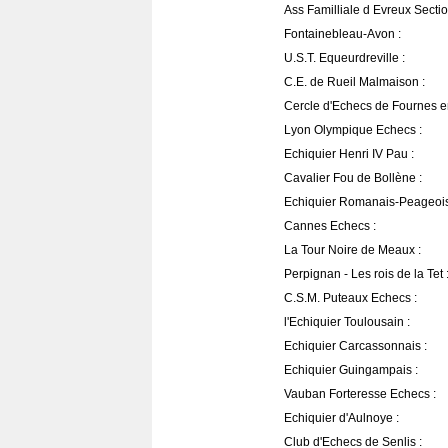
Ass Familliale d Evreux Secti
Fontainebleau-Avon :
U.S.T. Equeurdreville :
C.E. de Rueil Malmaison :
Cercle d'Echecs de Fournes 
Lyon Olympique Echecs :
Echiquier Henri IV Pau :
Cavalier Fou de Bollène :
Echiquier Romanais-Peageois
Cannes Echecs :
La Tour Noire de Meaux :
Perpignan - Les rois de la Tet 
C.S.M. Puteaux Echecs :
l'Echiquier Toulousain :
Echiquier Carcassonnais :
Echiquier Guingampais :
Vauban Forteresse Echecs :
Echiquier d'Aulnoye :
Club d'Echecs de Senlis :