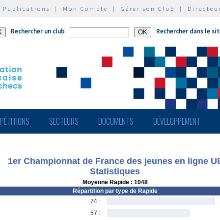
|
Publications
|
Mon Compte
|
Gérer son Club
|
Directeu
Rechercher un club
Rechercher dans le si
PÉTITIONS
SECTEURS
DOCUMENTS
DÉVELOPPEMENT
1er Championnat de France des jeunes en ligne U
Statistiques
Moyenne Rapide : 1048
Répartition par type de Rapide
74 :
57 :