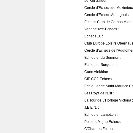
Le Roi Saléen :
Cercle d'Echecs de Meximieux
Cercle d'Echecs Aubagnais :
Echecs Club de Corbas Mions
Vandoeuvre-Echecs :
Echecs 16 :
Club Europe Loisirs Oberhaus
Cercle d'Echecs de l'Agglomé
Echiquier du Semnon :
Echiquier Surgerien :
Caen Alekhine :
GIF-CC2-Echecs :
Echiquier de Saint-Maurice C
Les Roys de l'Est :
La Tour de L'Horloge Victoria :
J.E.E.N. :
Echiquier Lamottois :
Poitiers-Migne Echecs :
C'Chartres Echecs :