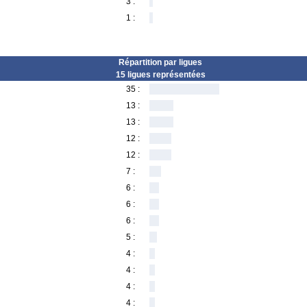
3 :
1 :
Répartition par ligues
15 ligues représentées
35 :
13 :
13 :
12 :
12 :
7 :
6 :
6 :
6 :
5 :
4 :
4 :
4 :
4 :