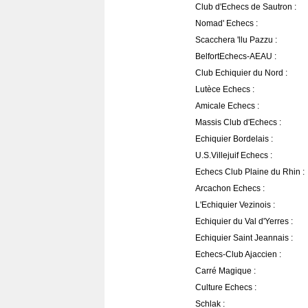
Club d'Echecs de Sautron :
Nomad' Echecs :
Scacchera 'llu Pazzu :
BelfortEchecs-AEAU :
Club Echiquier du Nord :
Lutèce Echecs :
Amicale Echecs :
Massis Club d'Echecs :
Echiquier Bordelais :
U.S.Villejuif Echecs :
Echecs Club Plaine du Rhin :
Arcachon Echecs :
L'Echiquier Vezinois :
Echiquier du Val d'Yerres :
Echiquier Saint Jeannais :
Echecs-Club Ajaccien :
Carré Magique :
Culture Echecs :
Schlak :