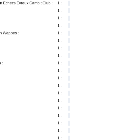
on Echecs Evreux Gambit Club :
1 :
1 :
1 :
1 :
en Weppes :
1 :
1 :
1 :
1 :
 :
1 :
1 :
1 :
:
1 :
1 :
1 :
1 :
1 :
1 :
1 :
1 :