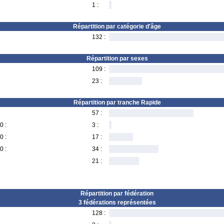
1 :
Répartition par catégorie d'âge
132 :
Répartition par sexes
109 :
23 :
Répartition par tranche Rapide
57 :
0 :
3 :
0 :
17 :
0 :
34 :
21 :
Répartition par fédération
3 fédérations représentées
128 :