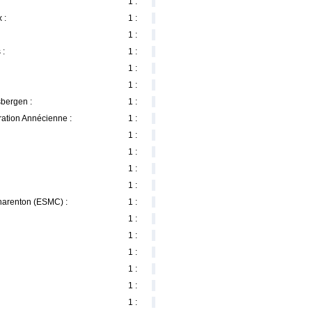
1 :
 :
1 :
1 :
 :
1 :
1 :
1 :
bergen :
1 :
ration Annécienne :
1 :
1 :
1 :
1 :
1 :
harenton (ESMC) :
1 :
1 :
1 :
1 :
1 :
1 :
1 :