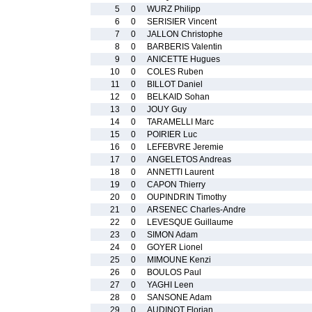
5
0
WURZ Philipp
6
0
SERISIER Vincent
7
0
JALLON Christophe
8
0
BARBERIS Valentin
9
0
ANICETTE Hugues
10
0
COLES Ruben
11
0
BILLOT Daniel
12
0
BELKAID Sohan
13
0
JOUY Guy
14
0
TARAMELLI Marc
15
0
POIRIER Luc
16
0
LEFEBVRE Jeremie
17
0
ANGELETOS Andreas
18
0
ANNETTI Laurent
19
0
CAPON Thierry
20
0
OUPINDRIN Timothy
21
0
ARSENEC Charles-Andre
22
0
LEVESQUE Guillaume
23
0
SIMON Adam
24
0
GOYER Lionel
25
0
MIMOUNE Kenzi
26
0
BOULOS Paul
27
0
YAGHI Leen
28
0
SANSONE Adam
29
0
AUDINOT Florian