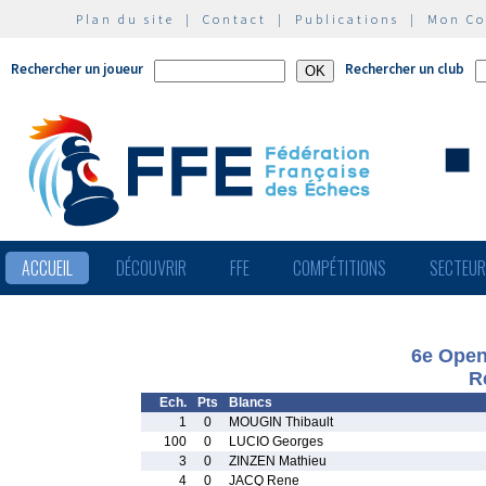
Plan du site
|
Contact
|
Publications
|
Mon C
Rechercher un joueur
Rechercher un club
ACCUEIL
DÉCOUVRIR
FFE
COMPÉTITIONS
SECTEU
6e Open 
R
Ech.
Pts
Blancs
1
0
MOUGIN Thibault
100
0
LUCIO Georges
3
0
ZINZEN Mathieu
4
0
JACQ Rene