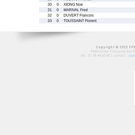
30
0
XIONG Noe
31
0
MARIVAL Fred
32
0
DUVERT Francois
33
0
TOUSSAINT Florent
Copyright © 2015 FFE
Fédération Française des 
tél :
01 39 44 65 80
| contact :
con