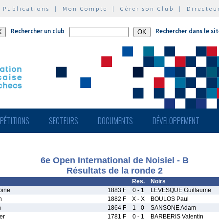
|
Publications
|
Mon Compte
|
Gérer son Club
|
Directeu
Rechercher un club
Rechercher dans le si
PÉTITIONS
SECTEURS
DOCUMENTS
DÉVELOPPEMENT
6e Open International de Noisiel - B
Résultats de la ronde 2
Res.
Noirs
oine
1883 F
0 - 1
LEVESQUE Guillaume
n
1882 F
X - X
BOULOS Paul
n
1864 F
1 - 0
SANSONE Adam
er
1781 F
0 - 1
BARBERIS Valentin