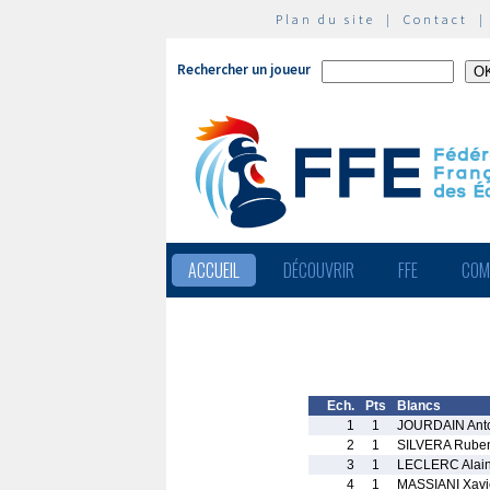
Plan du site
|
Contact
Rechercher un joueur
ACCUEIL
DÉCOUVRIR
FFE
COM
Ech.
Pts
Blancs
1
1
JOURDAIN Ant
2
1
SILVERA Rube
3
1
LECLERC Alai
4
1
MASSIANI Xavi