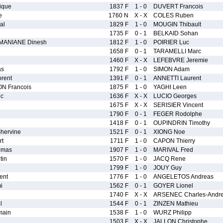
ique
1837 F
1 - 0
DUVERT Francois
e
1760 N
X - X
COLES Ruben
al
1829 F
1 - 0
MOUGIN Thibault
1735 F
0 - 1
BELKAID Sohan
ANIANE Dinesh
1812 F
1 - 0
POIRIER Luc
1658 F
0 - 1
TARAMELLI Marc
1460 F
X - X
LEFEBVRE Jeremie
as
1792 F
1 - 0
SIMON Adam
rent
1391 F
0 - 1
ANNETTI Laurent
 Francois
1875 F
1 - 0
YAGHI Leen
ic
1636 F
X - X
LUCIO Georges
1675 F
X - X
SERISIER Vincent
1790 F
0 - 1
FEGER Rodolphe
1418 F
0 - 1
OUPINDRIN Timothy
ervine
1521 F
0 - 1
XIONG Noe
t
1711 F
1 - 0
CAPON Thierry
omas
1907 F
1 - 0
MARIVAL Fred
tin
1570 F
1 - 0
JACQ Rene
1799 F
1 - 0
JOUY Guy
ent
1776 F
1 - 0
ANGELETOS Andreas
i
1562 F
0 - 1
GOYER Lionel
1740 F
X - X
ARSENEC Charles-Andr
l
1544 F
0 - 1
ZINZEN Mathieu
main
1538 F
1 - 0
WURZ Philipp
1503 F
X - X
JALLON Christophe