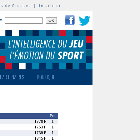
rs de Groupes
|
Imprimer
te
PARTENAIRES
BOUTIQUE
Pts
1778 F
1
1753 F
1
1739 F
1
1845 F
1