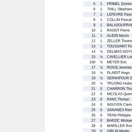
5
1
PRIMEL Domin
6
1
THILL Stephan
7
1
LEFEVRE Pasc
8
1
COLLIN Pascal
9
1
BALASOUPRAM
10
1
RAGOT Pierre
11
1
ALIDIS Myron
12
1
ZELLER Thom
13
1
TOUSSAINT Flo
14
½
DELMAS-GOYON
15
½
CAVELLIER Lo
100
½
MEYER Eric
17
½
ROSSI Jeremie
18
½
PLAIDIT Hugo
19
½
SEPAHPOUR Sh
20
½
TRUONG Huber
21
0
CHARRON Th
22
0
NICOLAS Quen
23
0
RANC Florian
24
0
NGUYEN Clem
25
0
SANANES Rem
26
0
TRAN Philippe
27
0
BARZIC Mickae
28
0
MARILLER Ro
29
0
GIBLIN Martin