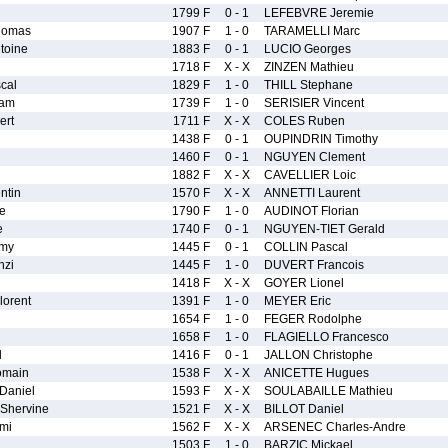
1799 F
0 - 1
LEFEBVRE Jeremie
omas
1907 F
1 - 0
TARAMELLI Marc
toine
1883 F
0 - 1
LUCIO Georges
1718 F
X - X
ZINZEN Mathieu
cal
1829 F
1 - 0
THILL Stephane
am
1739 F
1 - 0
SERISIER Vincent
rt
1711 F
X - X
COLES Ruben
1438 F
0 - 1
OUPINDRIN Timothy
1460 F
0 - 1
NGUYEN Clement
1882 F
X - X
CAVELLIER Loic
ntin
1570 F
X - X
ANNETTI Laurent
e
1790 F
1 - 0
AUDINOT Florian
e
1740 F
0 - 1
NGUYEN-TIET Gerald
my
1445 F
0 - 1
COLLIN Pascal
zi
1445 F
1 - 0
DUVERT Francois
1418 F
X - X
GOYER Lionel
orent
1391 F
1 - 0
MEYER Eric
1654 F
1 - 0
FEGER Rodolphe
1658 F
1 - 0
FLAGIELLO Francesco
d
1416 F
0 - 1
JALLON Christophe
omain
1538 F
X - X
ANICETTE Hugues
aniel
1593 F
X - X
SOULABAILLE Mathieu
hervine
1521 F
X - X
BILLOT Daniel
mi
1562 F
X - X
ARSENEC Charles-Andre
1503 F
1 - 0
BARZIC Mickael