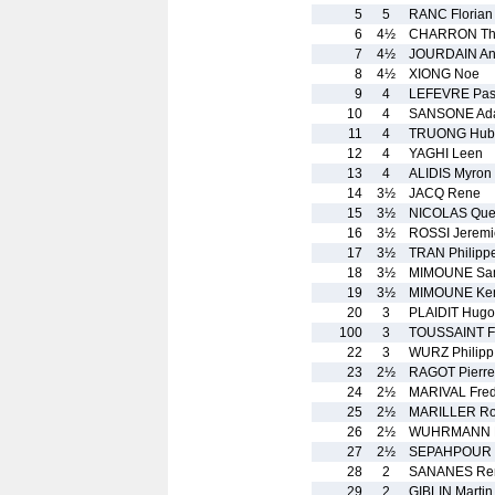
5
5
RANC Florian
6
4½
CHARRON Th
7
4½
JOURDAIN An
8
4½
XIONG Noe
9
4
LEFEVRE Pas
10
4
SANSONE Ad
11
4
TRUONG Hube
12
4
YAGHI Leen
13
4
ALIDIS Myron
14
3½
JACQ Rene
15
3½
NICOLAS Que
16
3½
ROSSI Jeremi
17
3½
TRAN Philipp
18
3½
MIMOUNE Sa
19
3½
MIMOUNE Ken
20
3
PLAIDIT Hugo
100
3
TOUSSAINT Fl
22
3
WURZ Philipp
23
2½
RAGOT Pierre
24
2½
MARIVAL Fre
25
2½
MARILLER R
26
2½
WUHRMANN D
27
2½
SEPAHPOUR S
28
2
SANANES Re
29
2
GIBLIN Martin