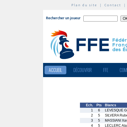
Plan du site
|
Contact
Rechercher un joueur
ACCUEIL
DÉCOUVRIR
FFE
COM
Ech.
Pts
Blancs
1
6
LEVESQUE Gu
2
5
SILVERA Rub
3
5
MASSIANI Xav
4
5
LECLERC Ala