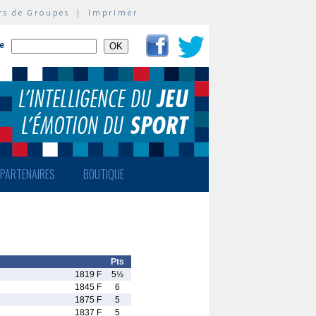
rs de Groupes
|
Imprimer
te
PARTENAIRES
BOUTIQUE
Pts
1819 F
5½
1845 F
6
1875 F
5
1837 F
5