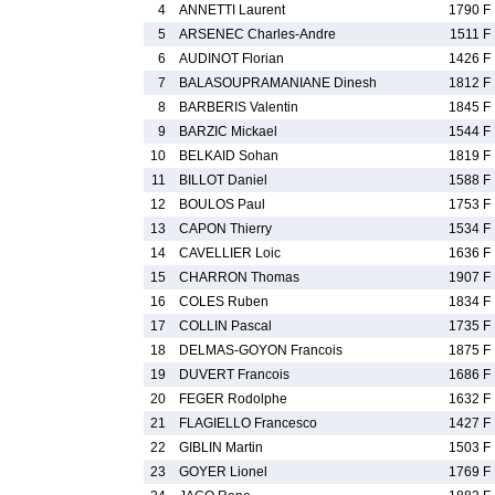
4
ANNETTI Laurent
1790 F
5
ARSENEC Charles-Andre
1511 F
6
AUDINOT Florian
1426 F
7
BALASOUPRAMANIANE Dinesh
1812 F
8
BARBERIS Valentin
1845 F
9
BARZIC Mickael
1544 F
10
BELKAID Sohan
1819 F
11
BILLOT Daniel
1588 F
12
BOULOS Paul
1753 F
13
CAPON Thierry
1534 F
14
CAVELLIER Loic
1636 F
15
CHARRON Thomas
1907 F
16
COLES Ruben
1834 F
17
COLLIN Pascal
1735 F
18
DELMAS-GOYON Francois
1875 F
19
DUVERT Francois
1686 F
20
FEGER Rodolphe
1632 F
21
FLAGIELLO Francesco
1427 F
22
GIBLIN Martin
1503 F
23
GOYER Lionel
1769 F