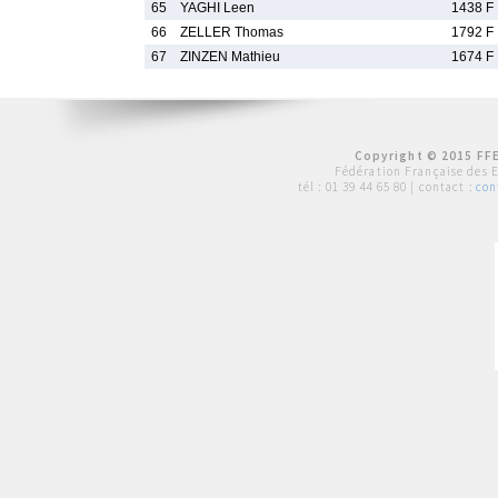
65
YAGHI Leen
1438 F
66
ZELLER Thomas
1792 F
67
ZINZEN Mathieu
1674 F
Copyright © 2015 FFE
Fédération Française des 
tél :
01 39 44 65 80
| contact :
con