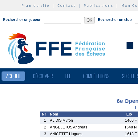
Plan du site
|
Contact
|
Publications
|
Mon C
Rechercher un joueur
Rechercher un club
ACCUEIL
DÉCOUVRIR
FFE
COMPÉTITIONS
SECTEU
6e Open 
L
Nr
Nom
Elo
1
ALIDIS Myron
1460 F
2
ANGELETOS Andreas
1540 N
3
ANICETTE Hugues
1613 F