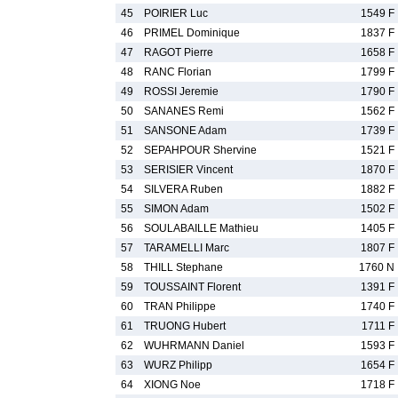
45
POIRIER Luc
1549 F
46
PRIMEL Dominique
1837 F
47
RAGOT Pierre
1658 F
48
RANC Florian
1799 F
49
ROSSI Jeremie
1790 F
50
SANANES Remi
1562 F
51
SANSONE Adam
1739 F
52
SEPAHPOUR Shervine
1521 F
53
SERISIER Vincent
1870 F
54
SILVERA Ruben
1882 F
55
SIMON Adam
1502 F
56
SOULABAILLE Mathieu
1405 F
57
TARAMELLI Marc
1807 F
58
THILL Stephane
1760 N
59
TOUSSAINT Florent
1391 F
60
TRAN Philippe
1740 F
61
TRUONG Hubert
1711 F
62
WUHRMANN Daniel
1593 F
63
WURZ Philipp
1654 F
64
XIONG Noe
1718 F