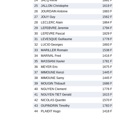
24
JACQ Rene
1882 F
25
JALLON Christophe
1619 F
26
JOURDAIN Antoine
1883 F
27
JOUY Guy
1562 F
28
LECLERC Alain
1864 F
29
LEFEBVRE Jeremie
1794 F
30
LEFEVRE Pascal
1829 F
31
LEVESQUE Guillaume
1778 F
32
LUCIO Georges
1893 F
33
MARILLER Romain
1538 F
34
MARIVAL Fred
1416 F
35
MASSIANI Xavier
1781 F
36
MEYER Eric
1675 F
37
MIMOUNE Kenzi
1445 F
38
MIMOUNE Samy
1445 F
39
MOUGIN Thibault
1686 F
40
NGUYEN Clement
1776 F
41
NGUYEN-TIET Gerald
1615 F
42
NICOLAS Quentin
1570 F
43
OUPINDRIN Timothy
1783 F
44
PLAIDIT Hugo
1418 F