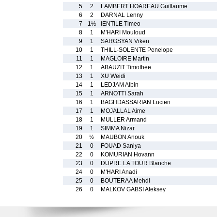
5
2
LAMBERT HOAREAU Guillaume
6
2
DARNAL Lenny
7
1½
IENTILE Timeo
8
1
M'HARI Mouloud
9
1
SARGSYAN Viken
10
1
THILL-SOLENTE Penelope
11
1
MAGLOIRE Martin
12
1
ABAUZIT Timothee
13
1
XU Weidi
14
1
LEDJAM Albin
15
1
ARNOTTI Sarah
16
1
BAGHDASSARIAN Lucien
17
1
MOJALLAL Aime
18
1
MULLER Armand
19
1
SIMMA Nizar
20
½
MAUBON Anouk
21
0
FOUAD Saniya
22
0
KOMURIAN Hovann
23
0
DUPRE LA TOUR Blanche
24
0
M'HARI Anadi
25
0
BOUTERAA Mehdi
26
0
MALKOV GABSI Aleksey