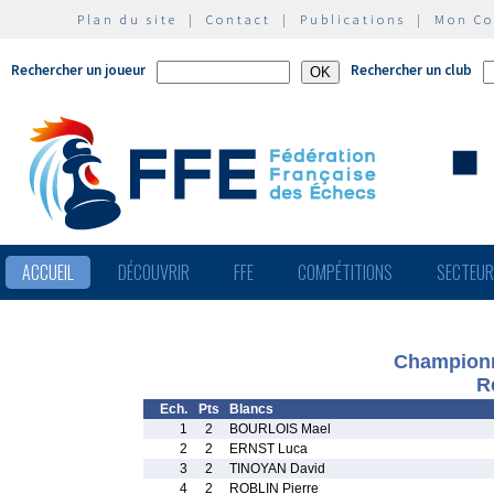
Plan du site
|
Contact
|
Publications
|
Mon C
Rechercher un joueur
Rechercher un club
ACCUEIL
DÉCOUVRIR
FFE
COMPÉTITIONS
SECTEU
Championn
R
Ech.
Pts
Blancs
1
2
BOURLOIS Mael
2
2
ERNST Luca
3
2
TINOYAN David
4
2
ROBLIN Pierre