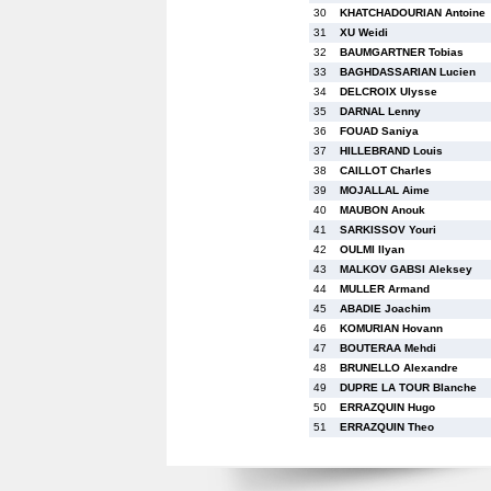
30
KHATCHADOURIAN Antoine
31
XU Weidi
32
BAUMGARTNER Tobias
33
BAGHDASSARIAN Lucien
34
DELCROIX Ulysse
35
DARNAL Lenny
36
FOUAD Saniya
37
HILLEBRAND Louis
38
CAILLOT Charles
39
MOJALLAL Aime
40
MAUBON Anouk
41
SARKISSOV Youri
42
OULMI Ilyan
43
MALKOV GABSI Aleksey
44
MULLER Armand
45
ABADIE Joachim
46
KOMURIAN Hovann
47
BOUTERAA Mehdi
48
BRUNELLO Alexandre
49
DUPRE LA TOUR Blanche
50
ERRAZQUIN Hugo
51
ERRAZQUIN Theo