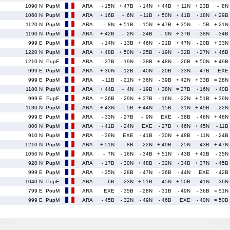
1090 N
PupM
ARA
- 15N
+ 47B
- 14N
+ 44B
+ 11N
+ 23B
- 8N
1060 N
PupM
ARA
+ 16B
- 6N
- 11B
+ 50N
+ 41B
- 18N
+ 29B
1120 N
PupM
ARA
- 8N
+ 51B
- 15N
+ 47B
+ 35N
- 5B
+ 21N
1190 N
PupM
ARA
+ 42B
- 2N
- 24B
- 9N
+ 37B
- 38N
- 34B
999 E
PupM
ARA
- 14N
- 13B
+ 46N
- 21B
+ 47N
- 20B
+ 33N
1220 N
PupM
ARA
+ 48B
+ 50N
- 25B
- 19N
- 32B
- 27N
+ 46B
1210 N
PupF
ARA
- 37B
- 19N
- 38B
+ 48N
- 26B
+ 50N
+ 49B
999 E
PupM
ARA
+ 36N
- 12B
- 40N
- 20B
- 33N
- 47B
EXE
999 E
PupM
ARA
- 11B
- 21N
+ 36N
- 39B
+ 42N
+ 33B
= 28N
1180 N
PupM
ARA
+ 44B
- 4N
- 19B
+ 38N
= 27B
- 16N
- 40B
999 E
PupF
ARA
= 26B
- 29N
+ 37B
- 16N
- 22N
+ 51B
+ 39N
1130 N
PupM
ARA
+ 43N
- 5B
+ 44N
- 15B
- 31N
+ 49B
- 22N
999 E
PupM
ARA
- 33N
- 27B
- 9N
EXE
- 38B
- 46N
+ 48N
800 N
PupM
ARA
- 41B
- 24N
EXE
- 27B
+ 46N
+ 45N
- 11B
910 N
PupM
ARA
- 39N
EXE
- 41B
- 30N
+ 48B
- 11N
- 24B
1210 N
PupM
ARA
+ 51N
- 8B
- 22N
+ 49B
- 25N
- 43B
+ 47N
1050 N
PupM
ARA
- 7N
- 16N
- 34B
+ 51N
- 43B
+ 42B
- 35N
920 N
PupM
ARA
- 17B
- 30N
+ 48B
- 32N
- 34B
+ 37N
- 45B
999 E
PupM
ARA
- 35N
- 28B
- 47N
- 36B
- 44N
EXE
- 42B
1040 N
PupF
ARA
- 6B
- 23N
+ 51B
- 45N
+ 50B
- 41N
- 36N
799 E
PouM
ARA
EXE
- 35B
- 28N
- 31B
- 49N
- 36B
= 51N
999 E
PupM
ARA
- 45B
- 32N
- 49N
- 46B
EXE
- 40N
= 50B