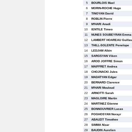
5
BOURLOIS Mael
6
MORIN-ROCHE Hugo
7
TINOYAN David
8
ROBLIN Pierre
9
M'HARI Anadi
10
IENTILE Timeo
11
NUNES SOUBEYRAN Emma
12
LAMBERT HOAREAU Guilla
13
THILL-SOLENTE Penelope
14
LEDJAM Albin
15
SARGSYAN Viken
16
AROD JOFFRE Simon
17
MAIFFRET Andrea
18
CHOJNACKI Jules
19
MADATYAN Edgar
20
BERNARD Clarence
21
M'HARI Mouloud
22
ARNOTTI Sarah
23
MAGLOIRE Martin
24
MARTINEZ Etienne
25
BONNOUVRIER Lucas
26
POGHOSYAN Norayr
27
ABAUZIT Timothee
28
SIMMA Nizar
29
BAUDIN Aurelien