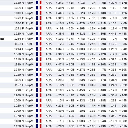
1320 N
PupM
ARA
+ 24B
+ 41N
+ 1B
- 2N
- 6B
+ 32N
+ 17B
1300 F
PupM
ARA
+ 49N
+ 31B
- 3N
+ 22B
+ 5N
- 1B
+ 9B
1310 F
PupM
ARA
+ 46B
+ 20N
- 2B
+ 17N
+ 18B
= 3B
+ 12N
1423 F
PupM
ARA
+ 32B
+ 45N
+ 17B
- 3B
+ 23N
- 4N
+ 30B
1030 F
PupF
ARA
- 10N
- 18N
+ 42B
+ 33B
+ 21N
+ 15B
- 6N
1271 F
PupM
ARA
+ 9B
= 25N
+ 26B
- 12N
+ 19B
- 13N
= 27B
1220 N
PupF
ARA
+ 38N
- 3B
+ 31N
- 1N
- 30B
+ 44B
+ 43N
ume
1256 F
PupM
ARA
+ 19B
+ 37N
= 4B
+ 10B
+ 15N
- 2N
- 7B
1122 F
PupF
ARA
- 2B
+ 34N
= 16B
+ 26N
+ 29B
+ 10B
- 3N
1214 F
PupM
ARA
+ 34B
- 1N
+ 30B
= 29N
+ 16B
+ 25N
- 4B
1360 N
PupM
ARA
+ 30B
- 17N
+ 32B
+ 41N
- 12B
- 9N
+ 20N
1310 N
PupM
ARA
- 31N
+ 46B
= 13N
+ 40B
- 14N
+ 39B
+ 23N
1180 N
PupM
ARA
+ 47N
+ 15B
- 8N
- 7B
+ 20N
+ 22B
- 5N
1240 N
PupM
ARA
- 22N
+ 9B
+ 27N
+ 28B
- 7N
+ 31B
+ 19N
1020 N
PupM
ARA
- 12N
+ 36B
+ 39N
+ 35B
- 10N
+ 28B
- 18B
1099 F
PupM
ARA
+ 29B
- 7B
- 23N
+ 37N
- 17B
+ 34N
- 15B
1127 F
PupM
ARA
- 3N
+ 38B
- 29B
+ 34N
- 9B
+ 24N
- 32B
999 E
PupF
ARA
+ 18B
- 26N
+ 45B
- 6N
+ 40B
- 17N
+ 41B
1260 N
PupM
ARA
- 25N
+ 49B
+ 20B
+ 24N
- 8B
- 30N
- 16B
1060 N
PupM
ARA
- 5N
+ 43B
+ 33N
- 23B
- 28N
- 21B
+ 44N
1020 N
PupM
ARA
+ 23B
= 10B
+ 35N
- 4N
+ 45B
- 14B
- 26N
1200 N
PupM
ARA
= 40N
+ 22B
- 10N
- 13B
+ 36N
+ 29N
+ 25B
1070 N
PupM
ARA
- 4B
+ 42N
- 18B
+ 43N
= 39N
+ 35B
= 10N
1130 N
PupM
ARA
- 1B
+ 48N
+ 50B
- 18N
+ 24B
- 19N
= 38B
1420 N
PupM
ARA
- 20N
+ 40B
+ 21N
= 14B
- 13N
- 26B
- 31N