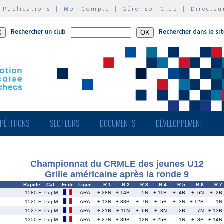
|
Publications
|
Mon Compte
|
Gérer son Club
|
Directeu
Rechercher un club
Rechercher dans le si
PÉTITIONS
SECTEURS
DOCUMENTS
DÉVELOPPEMENT
Championnat du CRMLE des jeunes U12
Grille américaine après la ronde 9
Rapide
Cat.
Fede
Ligue
R 1
R 2
R 3
R 4
R 5
R 6
R 7
1580 F
PupM
ARA
+ 28N
+ 14B
- 5N
+ 11B
+ 4B
+ 6N
+ 2B
1525 F
PupM
ARA
+ 13N
+ 33B
+ 7N
+ 5B
+ 3N
+ 12B
- 1N
1527 F
PupM
ARA
+ 21B
+ 11N
+ 6B
+ 8N
- 2B
= 7N
+ 13B
1350 F
PupM
ARA
+ 27N
+ 39B
= 12N
+ 25B
- 1N
+ 8B
+ 14N