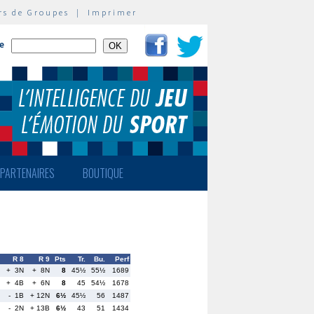
rs de Groupes
|
Imprimer
te
PARTENAIRES
BOUTIQUE
R 8
R 9
Pts
Tr.
Bu.
Perf
+ 3N
+ 8N
8
45½
55½
1689
+ 4B
+ 6N
8
45
54½
1678
- 1B
+ 12N
6½
45½
56
1487
- 2N
+ 13B
6½
43
51
1434