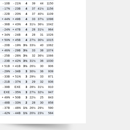
- 10B
- 21N
4
39
44
1150
- 17N
- 23B
4
37
41½
1156
- 22B
- 20N
4
37
40½
1109
+ 44N
+ 49B
4
33
37½
1098
- 36B
+ 43N
4
31½
36½
1042
- 24N
+ 47B
4
28
31½
964
+ 34N
- 24B
4
28
31
1026
+ 50N
+ 45B
4
27½
30½
1015
- 20B
- 19N
3½
33½
40
1062
+ 46N
- 29B
3½
33
38
1074
- 25B
- 28N
3½
32
36½
1066
- 23B
= 42N
3½
31½
36
1030
+ 51B
= 41B
3½
26½
30
906
- 29N
- 34B
3
30½
36
939
- 33B
+ 51N
3
29½
33
871
- 21B
- 37N
3
29
32
936
- 39B
EXE
3
28½
31½
910
EXE
- 35N
3
27½
32½
947
+ 49N
+ 50B
3
22½
25
843
- 48B
- 33N
2
28
30
858
- 37B
- 48N
1½
26½
29½
590
- 42N
- 44B
1½
20½
23½
584