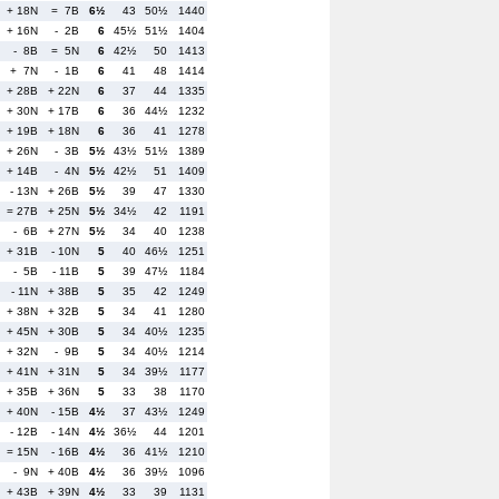
+ 18N
= 7B
6½
43
50½
1440
+ 16N
- 2B
6
45½
51½
1404
- 8B
= 5N
6
42½
50
1413
+ 7N
- 1B
6
41
48
1414
+ 28B
+ 22N
6
37
44
1335
+ 30N
+ 17B
6
36
44½
1232
+ 19B
+ 18N
6
36
41
1278
+ 26N
- 3B
5½
43½
51½
1389
+ 14B
- 4N
5½
42½
51
1409
- 13N
+ 26B
5½
39
47
1330
= 27B
+ 25N
5½
34½
42
1191
- 6B
+ 27N
5½
34
40
1238
+ 31B
- 10N
5
40
46½
1251
- 5B
- 11B
5
39
47½
1184
- 11N
+ 38B
5
35
42
1249
+ 38N
+ 32B
5
34
41
1280
+ 45N
+ 30B
5
34
40½
1235
+ 32N
- 9B
5
34
40½
1214
+ 41N
+ 31N
5
34
39½
1177
+ 35B
+ 36N
5
33
38
1170
+ 40N
- 15B
4½
37
43½
1249
- 12B
- 14N
4½
36½
44
1201
= 15N
- 16B
4½
36
41½
1210
- 9N
+ 40B
4½
36
39½
1096
+ 43B
+ 39N
4½
33
39
1131