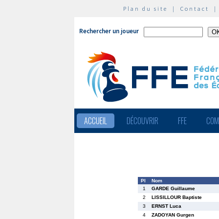
Plan du site
|
Contact
Rechercher un joueur
ACCUEIL
DÉCOUVRIR
FFE
COM
Pl
Nom
1
GARDE Guillaume
2
LISSILLOUR Baptiste
3
ERNST Luca
4
ZADOYAN Gurgen