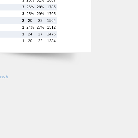
3
26½
31½
1687
3
26½
28½
1785
3
25½
29½
1795
2
20
22
1564
1
24½
27½
1512
1
24
27
1476
1
20
22
1384
so.fr