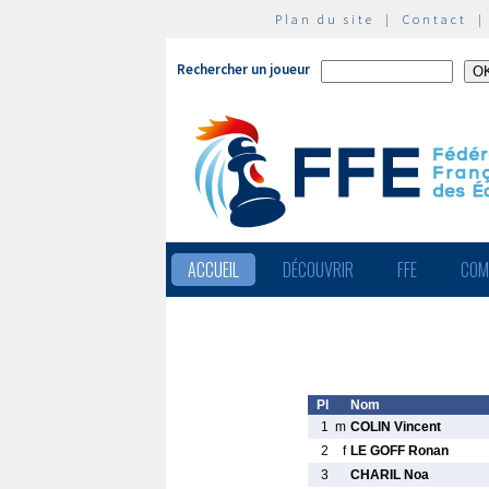
Plan du site
|
Contact
Rechercher un joueur
ACCUEIL
DÉCOUVRIR
FFE
COM
Pl
Nom
1
m
COLIN Vincent
2
f
LE GOFF Ronan
3
CHARIL Noa