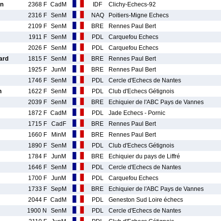
n
2368 F
CadM
IDF
Clichy-Echecs-92
2316 F
SenM
NAQ
Poitiers-Migne Echecs
2109 F
SenM
BRE
Rennes Paul Bert
1911 F
SenM
PDL
Carquefou Echecs
2026 F
SenM
PDL
Carquefou Echecs
ard
1815 F
SenM
BRE
Rennes Paul Bert
1925 F
JunM
BRE
Rennes Paul Bert
1746 F
SenM
PDL
Cercle d'Echecs de Nantes
n
1622 F
SenM
PDL
Club d'Echecs Gétignois
2039 F
SenM
BRE
Echiquier de l'ABC Pays de Vannes
1872 F
CadM
PDL
Jade Echecs - Pornic
1715 F
CadF
BRE
Rennes Paul Bert
1660 F
MinM
BRE
Rennes Paul Bert
1890 F
SenM
PDL
Club d'Echecs Gétignois
1784 F
JunM
BRE
Echiquier du pays de Liffré
1646 F
SenM
PDL
Cercle d'Echecs de Nantes
1700 F
JunM
PDL
Carquefou Echecs
1733 F
SepM
BRE
Echiquier de l'ABC Pays de Vannes
2044 F
CadM
PDL
Geneston Sud Loire échecs
1900 N
SenM
PDL
Cercle d'Echecs de Nantes