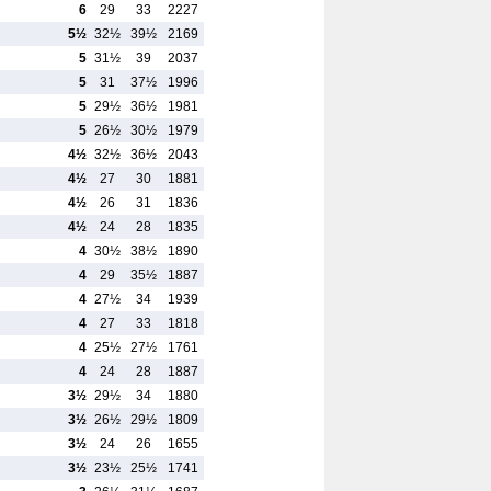
6
29
33
2227
5½
32½
39½
2169
5
31½
39
2037
5
31
37½
1996
5
29½
36½
1981
5
26½
30½
1979
4½
32½
36½
2043
4½
27
30
1881
4½
26
31
1836
4½
24
28
1835
4
30½
38½
1890
4
29
35½
1887
4
27½
34
1939
4
27
33
1818
4
25½
27½
1761
4
24
28
1887
3½
29½
34
1880
3½
26½
29½
1809
3½
24
26
1655
3½
23½
25½
1741