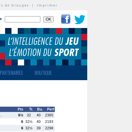
rs de Groupes
|
Imprimer
te
PARTENAIRES
BOUTIQUE
Pts
Tr.
Bu.
Perf
n…
6½
32
40
2365
6
32½
40
2193
6
32½
39
2298