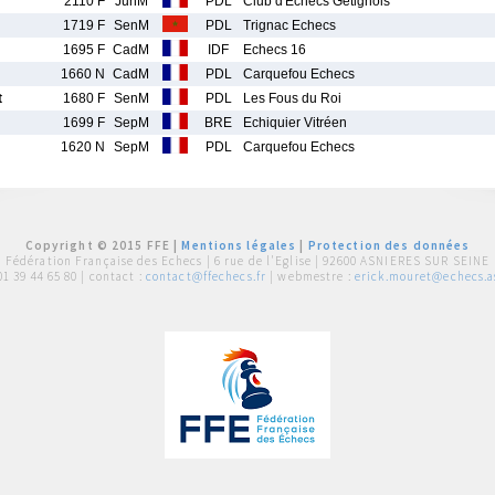
2110 F
JunM
PDL
Club d'Echecs Gétignois
1719 F
SenM
PDL
Trignac Echecs
1695 F
CadM
IDF
Echecs 16
1660 N
CadM
PDL
Carquefou Echecs
t
1680 F
SenM
PDL
Les Fous du Roi
1699 F
SepM
BRE
Echiquier Vitréen
1620 N
SepM
PDL
Carquefou Echecs
Copyright © 2015 FFE |
Mentions légales
|
Protection des données
Fédération Française des Echecs |
6 rue de l'Eglise | 92600 ASNIERES SUR SEINE
01 39 44 65 80
| contact :
contact@ffechecs.fr
| webmestre :
erick.mouret@echecs.as