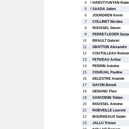
4
f
HARUTYUNYAN Rube
5
f
SAADA Julien
6
JOURDREN Kevin
7
COLLINET Nicolas
8
ROUSSEL Simon
9
FERRET-LEGER Gasp
10
BRAULT Gabriel
11
GRATTON Alexandre
12
COUTOLLEAU Romai
13
FETIVEAU Arthur
14
PERRIN Antoine
15
COURJAL Pauline
16
DELESTRE Anatole
17
GAYON Benoit
18
GENAND Theo
19
SANVOISIN Tobias
20
ROUSSEL Antoine
21
ROBVEILLE Laurent
22
BOURDEAUX Gabin
23
JALLU Tristan