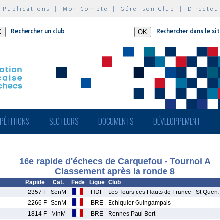
|
Publications
|
Mon Compte
|
Gérer son Club
|
Directeu
Rechercher un club
Rechercher dans le si
PÉTITIONS
SECTEURS
DOCUMENTS
DÉVELOPPEMENT
16e rapide d'échecs de Carquefou - Tournoi A
Classement après la ronde 8
Rapide
Cat.
Fede
Ligue
Club
2357 F
SenM
HDF
Les Tours des Hauts de France - St Que
2266 F
SenM
BRE
Echiquier Guingampais
1814 F
MinM
BRE
Rennes Paul Bert