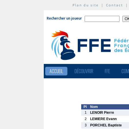
Plan du site
|
Contact
Rechercher un joueur
ACCUEIL
DÉCOUVRIR
FFE
COM
Pl
Nom
1
LENOIR Pierre
2
LEMIERE Evann
3
PORCHEL Baptiste