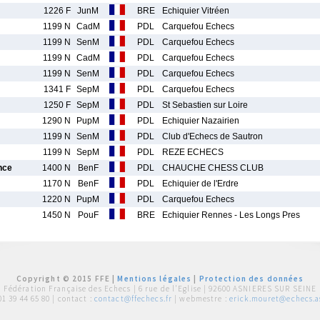
1226 F
JunM
BRE
Echiquier Vitréen
1199 N
CadM
PDL
Carquefou Echecs
1199 N
SenM
PDL
Carquefou Echecs
1199 N
CadM
PDL
Carquefou Echecs
1199 N
SenM
PDL
Carquefou Echecs
1341 F
SepM
PDL
Carquefou Echecs
1250 F
SepM
PDL
St Sebastien sur Loire
1290 N
PupM
PDL
Echiquier Nazairien
1199 N
SenM
PDL
Club d'Echecs de Sautron
1199 N
SepM
PDL
REZE ECHECS
nce
1400 N
BenF
PDL
CHAUCHE CHESS CLUB
1170 N
BenF
PDL
Echiquier de l'Erdre
1220 N
PupM
PDL
Carquefou Echecs
1450 N
PouF
BRE
Echiquier Rennes - Les Longs Pres
Copyright © 2015 FFE |
Mentions légales
|
Protection des données
Fédération Française des Echecs |
6 rue de l'Eglise | 92600 ASNIERES SUR SEINE
01 39 44 65 80
| contact :
contact@ffechecs.fr
| webmestre :
erick.mouret@echecs.as