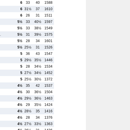
6
33
40
1588
6
31½
37
1610
6
26
31
1511
5½
33
40½
1597
5½
33
38½
1549
…
5½
31
39½
1575
5½
28
34
1601
5½
25½
31
1526
5
36
43
1547
5
29½
35½
1446
5
28
34½
1534
5
27½
34½
1452
5
25½
30½
1372
4½
35
42
1537
4½
30
36½
1504
4½
29½
36½
1463
4½
29
35½
1424
4½
28½
35
1416
4½
28
34
1376
4½
27½
33½
1363