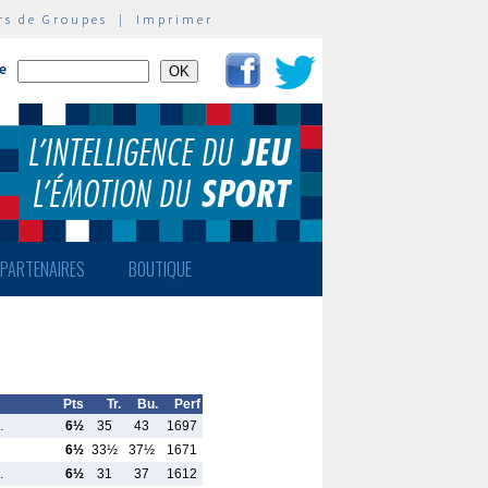
rs de Groupes
|
Imprimer
te
PARTENAIRES
BOUTIQUE
Pts
Tr.
Bu.
Perf
…
6½
35
43
1697
6½
33½
37½
1671
…
6½
31
37
1612