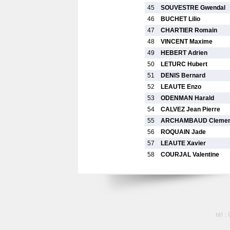
45
SOUVESTRE Gwendal
46
BUCHET Lilio
47
CHARTIER Romain
48
VINCENT Maxime
49
HEBERT Adrien
50
LETURC Hubert
51
DENIS Bernard
52
LEAUTE Enzo
53
ODENMAN Harald
54
CALVEZ Jean Pierre
55
ARCHAMBAUD Cleme
56
ROQUAIN Jade
57
LEAUTE Xavier
58
COURJAL Valentine
tél :