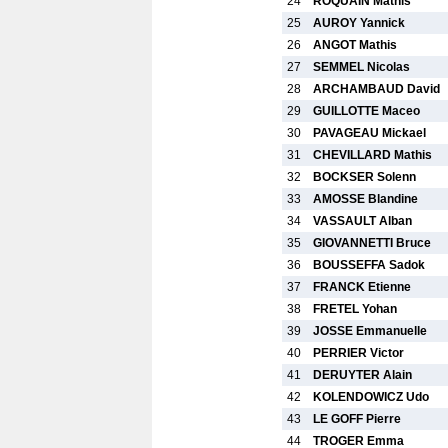
24
ROQUAIN Mathis
25
AUROY Yannick
26
ANGOT Mathis
27
SEMMEL Nicolas
28
ARCHAMBAUD David
29
GUILLOTTE Maceo
30
PAVAGEAU Mickael
31
CHEVILLARD Mathis
32
BOCKSER Solenn
33
AMOSSE Blandine
34
VASSAULT Alban
35
GIOVANNETTI Bruce
36
BOUSSEFFA Sadok
37
FRANCK Etienne
38
FRETEL Yohan
39
JOSSE Emmanuelle
40
PERRIER Victor
41
DERUYTER Alain
42
KOLENDOWICZ Udo
43
LE GOFF Pierre
44
TROGER Emma