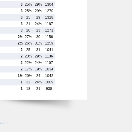
3
25½
29½
1304
3
25½
29½
1270
3
25
29
1328
3
21
24½
1187
3
20
23
1271
2½
27½
30
1156
2½
26½
31½
1259
2
25
31
1041
2
23½
29½
1136
2
22½
24½
1107
2
17½
19½
1034
1½
20½
24
1042
1
22
24½
1009
1
18
21
938
so.fr