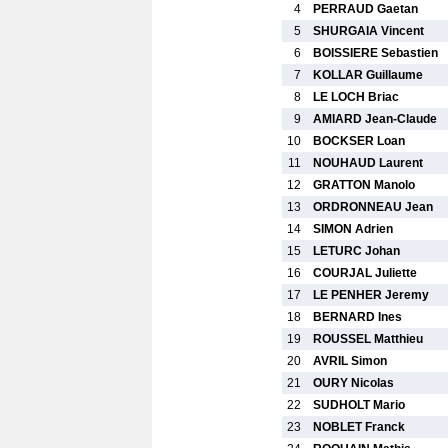
4
PERRAUD Gaetan
5
SHURGAIA Vincent
6
BOISSIERE Sebastien
7
KOLLAR Guillaume
8
LE LOCH Briac
9
AMIARD Jean-Claude
10
BOCKSER Loan
11
NOUHAUD Laurent
12
GRATTON Manolo
13
ORDRONNEAU Jean
14
SIMON Adrien
15
LETURC Johan
16
COURJAL Juliette
17
LE PENHER Jeremy
18
BERNARD Ines
19
ROUSSEL Matthieu
20
AVRIL Simon
21
OURY Nicolas
22
SUDHOLT Mario
23
NOBLET Franck