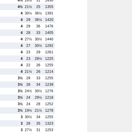
4½
26½
31
1436
4½
21½
25
1355
4
30½
36½
1391
4
29
36½
1420
4
29
36
1476
4
28
33
1405
4
27½
30½
1440
4
27
30½
1292
4
23
29
1261
4
23
28½
1225
4
22
26
1255
4
21½
26
1214
3½
29
33
1255
3½
28
34
1239
3½
24½
30½
1276
3½
24
29½
1218
3½
24
28
1252
3½
19½
21½
1278
3
30½
34
1255
3
28
35
1323
3
27½
31
1253