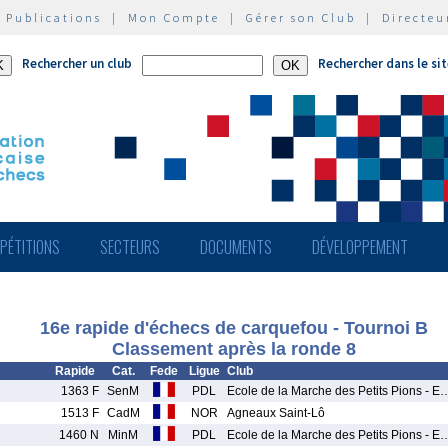
|
Publications
|
Mon Compte
|
Gérer son Club
|
Directeu
Rechercher un club
Rechercher dans le si
PÉTITIONS
SECTEURS
DOCUMENTS
DÉVELOPPEMENT
16e rapide d'échecs de carquefou - Tournoi B
Classement après la ronde 8
Rapide
Cat.
Fede
Ligue
Club
1363 F
SenM
PDL
Ecole de la Marche des Petits Pions - E
1513 F
CadM
NOR
Agneaux Saint-Lô
1460 N
MinM
PDL
Ecole de la Marche des Petits Pions - E