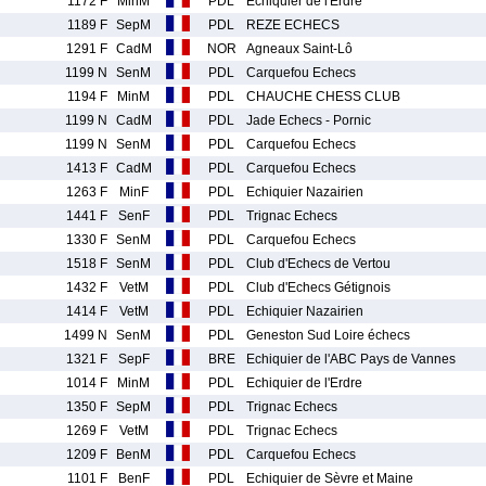
1172 F
MinM
PDL
Echiquier de l'Erdre
1189 F
SepM
PDL
REZE ECHECS
1291 F
CadM
NOR
Agneaux Saint-Lô
1199 N
SenM
PDL
Carquefou Echecs
1194 F
MinM
PDL
CHAUCHE CHESS CLUB
1199 N
CadM
PDL
Jade Echecs - Pornic
1199 N
SenM
PDL
Carquefou Echecs
1413 F
CadM
PDL
Carquefou Echecs
1263 F
MinF
PDL
Echiquier Nazairien
1441 F
SenF
PDL
Trignac Echecs
1330 F
SenM
PDL
Carquefou Echecs
1518 F
SenM
PDL
Club d'Echecs de Vertou
1432 F
VetM
PDL
Club d'Echecs Gétignois
1414 F
VetM
PDL
Echiquier Nazairien
1499 N
SenM
PDL
Geneston Sud Loire échecs
1321 F
SepF
BRE
Echiquier de l'ABC Pays de Vannes
1014 F
MinM
PDL
Echiquier de l'Erdre
1350 F
SepM
PDL
Trignac Echecs
1269 F
VetM
PDL
Trignac Echecs
1209 F
BenM
PDL
Carquefou Echecs
1101 F
BenF
PDL
Echiquier de Sèvre et Maine