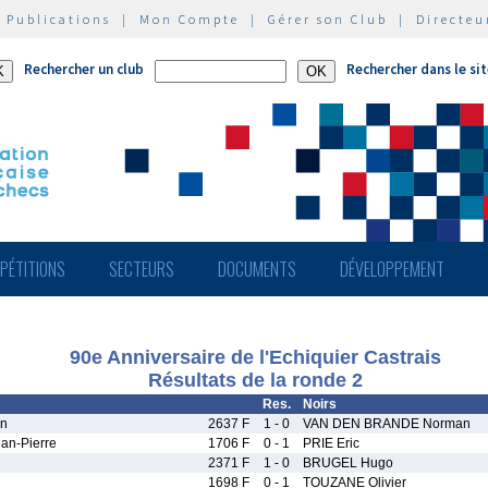
|
Publications
|
Mon Compte
|
Gérer son Club
|
Directeu
Rechercher un club
Rechercher dans le si
PÉTITIONS
SECTEURS
DOCUMENTS
DÉVELOPPEMENT
90e Anniversaire de l'Echiquier Castrais
Résultats de la ronde 2
Res.
Noirs
an
2637 F
1 - 0
VAN DEN BRANDE Norman
n-Pierre
1706 F
0 - 1
PRIE Eric
2371 F
1 - 0
BRUGEL Hugo
1698 F
0 - 1
TOUZANE Olivier