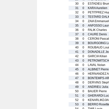
30
0
ESTADIEU Bru
31
0
KARA Aurelien
32
0
PETITPREZ Hu
33
0
TESTARD DALI
34
0
ZAIA Emmanuel
35
0
ANFOSSO Laur
36
0
FALIK Charles
37
0
CAURE Denis
38
0
CERONI Pascal
39
0
BOURGOING Lo
40
0
ROUBAUD Loui
41
0
DONADILLE Je
42
0
GARCIA Kilian
43
0
PETROWITSCH 
44
0
LAVAL Nolan
45
0
ALBINET Pierre
46
0
HERNANDEZ An
47
0
BONTEMPS-AR
48
0
DERVINS Step
49
0
ANDRIEU Julia
50
0
BAUER Pierre
51
0
GHERARDI Luc
52
0
KENARLIKDJIAN
53
0
BERRO Rosett
54
0
TIAR Louis