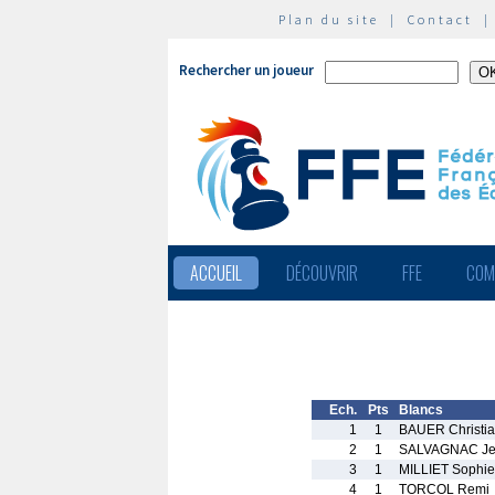
Plan du site
|
Contact
Rechercher un joueur
ACCUEIL
DÉCOUVRIR
FFE
COM
Ech.
Pts
Blancs
1
1
BAUER Christi
2
1
SALVAGNAC Jea
3
1
MILLIET Sophie
4
1
TORCOL Remi