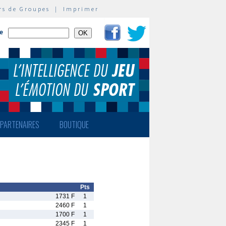
rs de Groupes
|
Imprimer
te
PARTENAIRES
BOUTIQUE
Pts
1731 F
1
2460 F
1
1700 F
1
2345 F
1