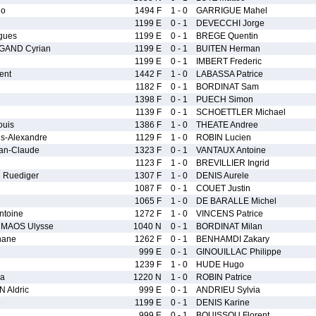
no
1494 F
1 - 0
GARRIGUE Mahel
1199 E
0 - 1
DEVECCHI Jorge
gues
1199 E
0 - 1
BREGE Quentin
GAND Cyrian
1199 E
0 - 1
BUITEN Herman
1199 E
0 - 1
IMBERT Frederic
ent
1442 F
1 - 0
LABASSA Patrice
1182 F
0 - 1
BORDINAT Sam
1398 F
0 - 1
PUECH Simon
1139 F
0 - 1
SCHOETTLER Michael
uis
1386 F
1 - 0
THEATE Andree
s-Alexandre
1129 F
1 - 0
ROBIN Lucien
an-Claude
1323 F
0 - 1
VANTAUX Antoine
1123 F
1 - 0
BREVILLIER Ingrid
Ruediger
1307 F
1 - 0
DENIS Aurele
1087 F
0 - 1
COUET Justin
1065 F
1 - 0
DE BARALLE Michel
toine
1272 F
1 - 0
VINCENS Patrice
MAOS Ulysse
1040 N
0 - 1
BORDINAT Milan
hane
1262 F
0 - 1
BENHAMDI Zakary
999 E
0 - 1
GINOUILLAC Philippe
1239 F
1 - 0
HUDE Hugo
a
1220 N
1 - 0
ROBIN Patrice
 Aldric
999 E
0 - 1
ANDRIEU Sylvia
e
1199 E
0 - 1
DENIS Karine
999 E
0 - 1
BOUISSOU Florent