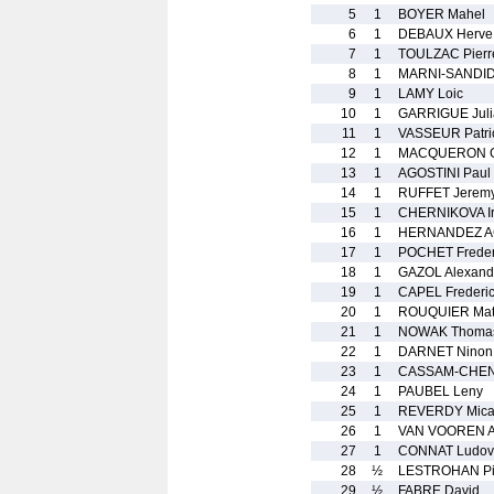
5
1
BOYER Mahel
6
1
DEBAUX Herve
7
1
TOULZAC Pierr
8
1
MARNI-SANDID 
9
1
LAMY Loic
10
1
GARRIGUE Juli
11
1
VASSEUR Patri
12
1
MACQUERON G
13
1
AGOSTINI Paul
14
1
RUFFET Jerem
15
1
CHERNIKOVA I
16
1
HERNANDEZ AG
17
1
POCHET Freder
18
1
GAZOL Alexand
19
1
CAPEL Frederi
20
1
ROUQUIER Mat
21
1
NOWAK Thoma
22
1
DARNET Ninon
23
1
CASSAM-CHENA
24
1
PAUBEL Leny
25
1
REVERDY Micah
26
1
VAN VOOREN A
27
1
CONNAT Ludov
28
½
LESTROHAN Pi
29
½
FABRE David