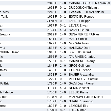
2345 F
1 - 0
CABARCOS BAULINA Manuel
1673 F
0 - 1
DUDOGNON Thibault
e-Yves
2218 F
1 - 0
CASSAM-CHENAI Antoine
Tarik
1623 F
0 - 1
ESTADIEU Romeo
2170 N
0 - 1
FABRE Philippe
an
1617 F
0 - 1
LEVER Erwan
ck
2124 F
X - X
NATALE Bruno
regory
2012 F
1 - 0
SENA FERREIRA Raul
1581 F
0 - 1
MARTY Brice
y
1997 F
1 - 0
MORATA Jules
ryna
1538 F
X - X
HALEGUA Dani
UIRRE Isaac
1945 F
1 - 0
JOYEUX Gerard
ic
1536 F
0 - 1
TAURINES Charles
re
1503 F
0 - 1
CARIVENC Thierry
ck
1848 F
1 - 0
GROS Guilhem
thias
1486 F
1 - 0
CORNU Etienne
s
1823 F
1 - 0
BAUER Alexandra
1279 F
0 - 1
VILLENEUVE Samuel
I Eric
1786 F
1 - 0
SALVI Jean-Pierre
1104 F
X - X
DENIS Vincent
 Fabrice
1756 F
1 - 0
LEBLIC Pierre
rthur
1010 N
0 - 1
VAN NUVEL Jean-Michel
ic
1732 F
1 - 0
SUAREZ Leandro
erre
1892 F
1 - 0
LEMOINE Elie
1650 N
0 - 1
LUTZ Matteo