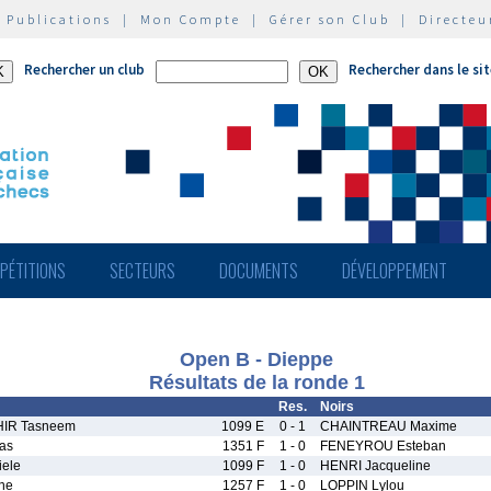
|
Publications
|
Mon Compte
|
Gérer son Club
|
Directeu
Rechercher un club
Rechercher dans le si
PÉTITIONS
SECTEURS
DOCUMENTS
DÉVELOPPEMENT
Open B - Dieppe
Résultats de la ronde 1
Res.
Noirs
IR Tasneem
1099 E
0 - 1
CHAINTREAU Maxime
as
1351 F
1 - 0
FENEYROU Esteban
ele
1099 F
1 - 0
HENRI Jacqueline
ne
1257 F
1 - 0
LOPPIN Lylou