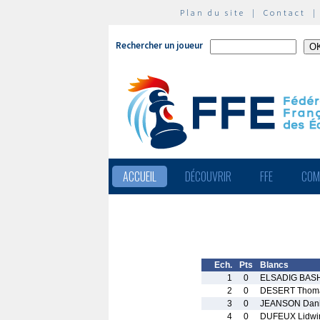
Plan du site
|
Contact
Rechercher un joueur
ACCUEIL
DÉCOUVRIR
FFE
COM
Ech.
Pts
Blancs
1
0
ELSADIG BASH
2
0
DESERT Thom
3
0
JEANSON Dani
4
0
DUFEUX Lidwi