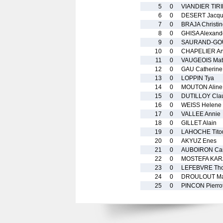
5
0
VIANDIER TIRI
6
0
DESERT Jacqu
7
0
BRAJA Christin
8
0
GHISA Alexand
9
0
SAURAND-GO
10
0
CHAPELIER An
11
0
VAUGEOIS Mat
12
0
GAU Catherine
13
0
LOPPIN Tya
14
0
MOUTON Aline
15
0
DUTILLOY Cla
16
0
WEISS Helene
17
0
VALLEE Annie
18
0
GILLET Alain
19
0
LAHOCHE Tito
20
0
AKYUZ Enes
21
0
AUBOIRON Car
22
0
MOSTEFA KARA
23
0
LEFEBVRE Th
24
0
DROULOUT Ma
25
0
PINCON Pierro