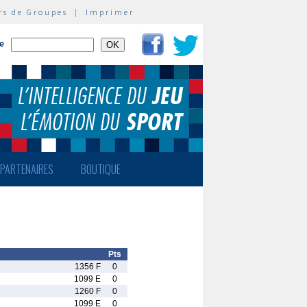
rs de Groupes
|
Imprimer
te
PARTENAIRES
BOUTIQUE
Pts
1356 F
0
1099 E
0
1260 F
0
1099 E
0