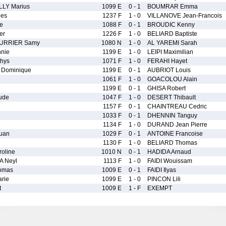
LLY Marius
1099 E
0 - 1
BOUMRAR Emma
es
1237 F
1 - 0
VILLANOVE Jean-Francois
e
1088 F
0 - 1
BROUDIC Kenny
er
1226 F
1 - 0
BELIARD Baptiste
URRIER Samy
1080 N
1 - 0
AL YAREMI Sarah
nie
1199 E
1 - 0
LEIPI Maximilian
hys
1071 F
1 - 0
FERAHI Hayet
 Dominique
1199 E
0 - 1
AUBRIOT Louis
1061 F
1 - 0
GOACOLOU Alain
1199 E
0 - 1
GHISA Robert
ude
1047 F
1 - 0
DESERT Thibault
1157 F
0 - 1
CHAINTREAU Cedric
1033 F
0 - 1
DHENNIN Tanguy
1134 F
1 - 0
DURAND Jean Pierre
uan
1029 F
0 - 1
ANTOINE Francoise
1130 F
1 - 0
BELIARD Thomas
oline
1010 N
0 - 1
HADIDA Arnaud
 Neyl
1113 F
1 - 0
FAIDI Wouissam
omas
1009 E
0 - 1
FAIDI Ilyas
rie
1099 E
1 - 0
PINCON Lili
t
1009 E
1 - F
EXEMPT