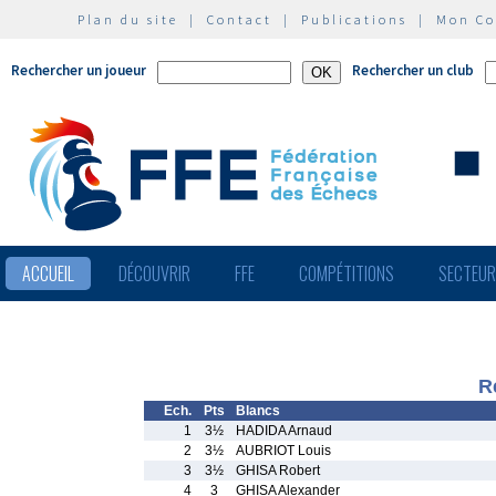
Plan du site
|
Contact
|
Publications
|
Mon C
Rechercher un joueur
Rechercher un club
ACCUEIL
DÉCOUVRIR
FFE
COMPÉTITIONS
SECTEU
R
Ech.
Pts
Blancs
1
3½
HADIDA Arnaud
2
3½
AUBRIOT Louis
3
3½
GHISA Robert
4
3
GHISA Alexander