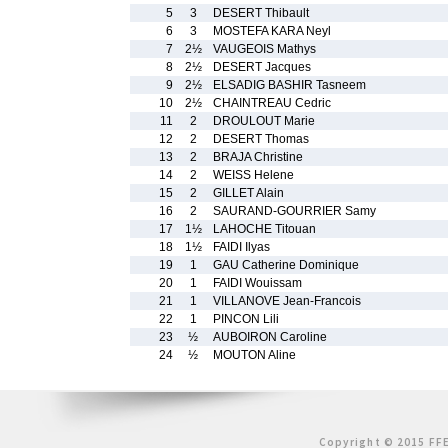
5
3
DESERT Thibault
6
3
MOSTEFA KARA Neyl
7
2½
VAUGEOIS Mathys
8
2½
DESERT Jacques
9
2½
ELSADIG BASHIR Tasneem
10
2½
CHAINTREAU Cedric
11
2
DROULOUT Marie
12
2
DESERT Thomas
13
2
BRAJA Christine
14
2
WEISS Helene
15
2
GILLET Alain
16
2
SAURAND-GOURRIER Samy
17
1½
LAHOCHE Titouan
18
1½
FAIDI Ilyas
19
1
GAU Catherine Dominique
20
1
FAIDI Wouissam
21
1
VILLANOVE Jean-Francois
22
1
PINCON Lili
23
½
AUBOIRON Caroline
24
½
MOUTON Aline
Copyright © 2015 FFE